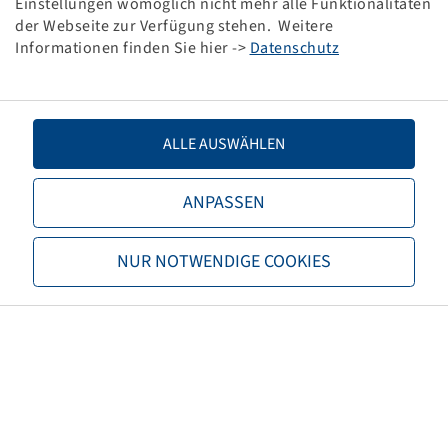
Einstellungen womöglich nicht mehr alle Funktionalitäten
Maglift
der Webseite zur Verfügung stehen. Weitere
Informationen finden Sie hier ->
Datenschutz
ALLE AUSWÄHLEN
Price and stock visible after
Login
ANPASSEN
.
NUR NOTWENDIGE COOKIES
15 x 4.5 - 8 / 3.00 D
Maglift