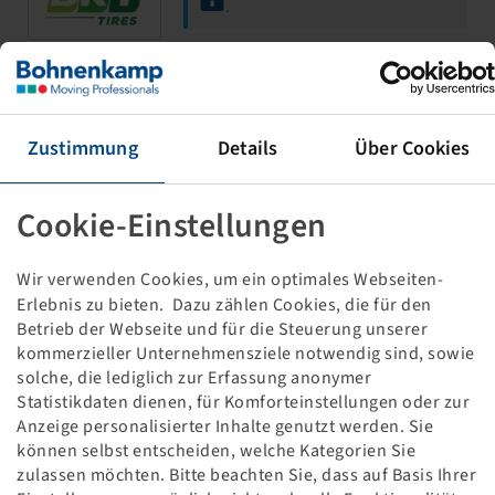
.
15 x 4.5 - 8 / 3.00 D
Maglift
Zustimmung
Details
Über Cookies
Cookie-Einstellungen
Wir verwenden Cookies, um ein optimales Webseiten-
Erlebnis zu bieten. Dazu zählen Cookies, die für den
Betrieb der Webseite und für die Steuerung unserer
Price and stock visible after
Login
kommerzieller Unternehmensziele notwendig sind, sowie
.
solche, die lediglich zur Erfassung anonymer
Statistikdaten dienen, für Komforteinstellungen oder zur
Anzeige personalisierter Inhalte genutzt werden. Sie
können selbst entscheiden, welche Kategorien Sie
15 x 4.5 - 8 / 3.00 D
zulassen möchten. Bitte beachten Sie, dass auf Basis Ihrer