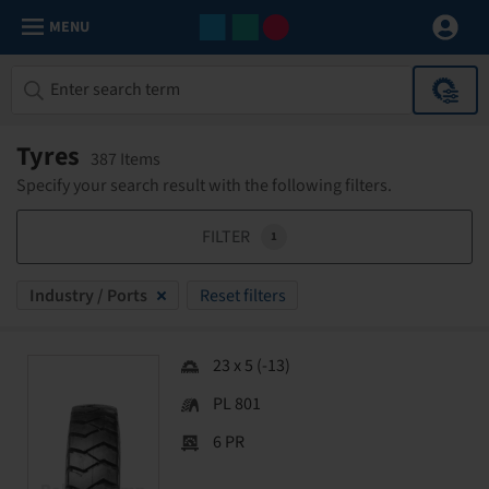
MENU
Tyres
387 Items
Specify your search result with the following filters.
FILTER
1
Industry / Ports
Reset filters
23 x 5 (-13)
PL 801
6 PR