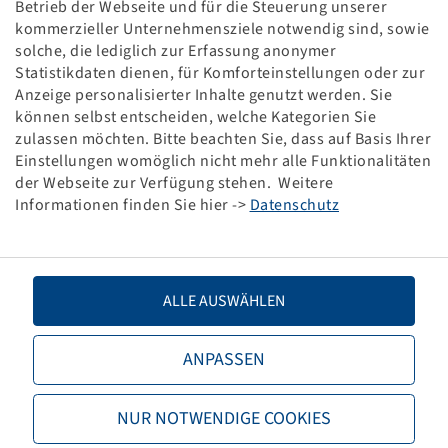
Betrieb der Webseite und für die Steuerung unserer
ADR- Achsaggregat 10.000 Kg G= 1030
kommerzieller Unternehmensziele notwendig sind, sowie
inkl. Einbindung 150 mm
solche, die lediglich zur Erfassung anonymer
KB1000B4N1544
Statistikdaten dienen, für Komforteinstellungen oder zur
Anzeige personalisierter Inhalte genutzt werden. Sie
können selbst entscheiden, welche Kategorien Sie
Dieses Produkt ist ein rabattierter Sonderposten und
zulassen möchten. Bitte beachten Sie, dass auf Basis Ihrer
nur in der angegebenen Menge verfügbar.
Einstellungen womöglich nicht mehr alle Funktionalitäten
der Webseite zur Verfügung stehen. Weitere
Preise und Bestände nach der
sichtbar.
Anmeldung
Informationen finden Sie hier ->
Datenschutz
Technische Daten
ALLE AUSWÄHLEN
ANPASSEN
Artikelnummer
72400134
Sonderpostenkategorie
Restposten
NUR NOTWENDIGE COOKIES