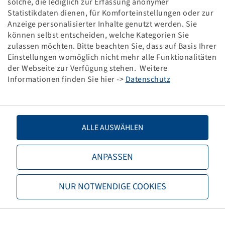
solche, die lediglich zur Erfassung anonymer
JETZT REGISTRIEREN
Statistikdaten dienen, für Komforteinstellungen oder zur
Anzeige personalisierter Inhalte genutzt werden. Sie
können selbst entscheiden, welche Kategorien Sie
Bei Fragen senden Sie uns einfach eine Email an
zulassen möchten. Bitte beachten Sie, dass auf Basis Ihrer
kundeninformationsservice@bohnenkamp.de
Einstellungen womöglich nicht mehr alle Funktionalitäten
oder rufen Sie uns an unter
0541 12163-220
der Webseite zur Verfügung stehen. Weitere
Informationen finden Sie hier ->
Datenschutz
Vielen Dank.
Ihr Bohnenkamp Team
ALLE AUSWÄHLEN
ANPASSEN
NUR NOTWENDIGE COOKIES