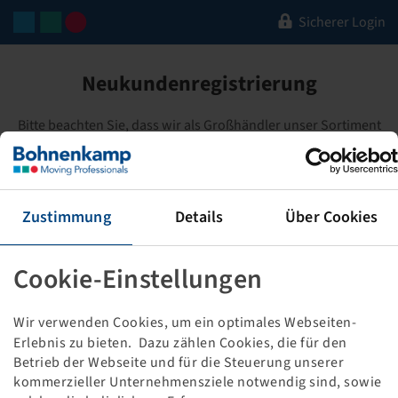
Sicherer Login
Neukundenregistrierung
Bitte beachten Sie, dass wir als Großhändler unser Sortiment
ausschließlich an eingetragene und stationäre Fachhändler im
Vollerwerb vertreiben.
Deshalb benötigen wir für die Kontoeinrichtung ein
Zustimmung
Details
Über Cookies
vollständig ausgefülltes Neukundenformular sowie eine
Gewerbeanmeldung oder einen Handelsregisterauszug von
Cookie-Einstellungen
Ihnen. Alle nötigen Informationen können sie in vier einfachen
Schritten über unser Formular einreichen.
Wir verwenden Cookies, um ein optimales Webseiten-
Ohne Gewerbeanmeldungsnachweis ist keine Bearbeitung
Erlebnis zu bieten. Dazu zählen Cookies, die für den
möglich!
Betrieb der Webseite und für die Steuerung unserer
kommerzieller Unternehmensziele notwendig sind, sowie