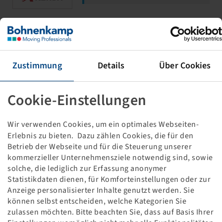
PKW-TRAILER-FELGE 3.50 B X 10 H2,
SILBER RAL9006
4/60/100, Ø14.5 MM, C60 (KEGEL), ET
Zustimmung
Details
Über Cookies
0, SOPO
500 KG - 140 KM/H, *Felge ET0 /
Stempel ET-2,5*
Cookie-Einstellungen
Wir verwenden Cookies, um ein optimales Webseiten-
Erlebnis zu bieten. Dazu zählen Cookies, die für den
Betrieb der Webseite und für die Steuerung unserer
Preise und Bestände nach der
Anmeldung
sichtbar.
kommerzieller Unternehmensziele notwendig sind, sowie
solche, die lediglich zur Erfassung anonymer
Statistikdaten dienen, für Komforteinstellungen oder zur
Anzeige personalisierter Inhalte genutzt werden. Sie
PKW-TRAILER-FELGE 6.00 I X 10 H2,
können selbst entscheiden, welche Kategorien Sie
SILBER RAL9006
zulassen möchten. Bitte beachten Sie, dass auf Basis Ihrer