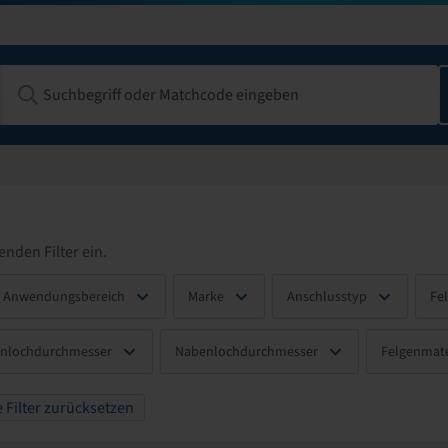
enden Filter ein.
Anwendungsbereich
Marke
Anschlusstyp
Fe
enlochdurchmesser
Nabenlochdurchmesser
Felgenmate
e Filter zurücksetzen