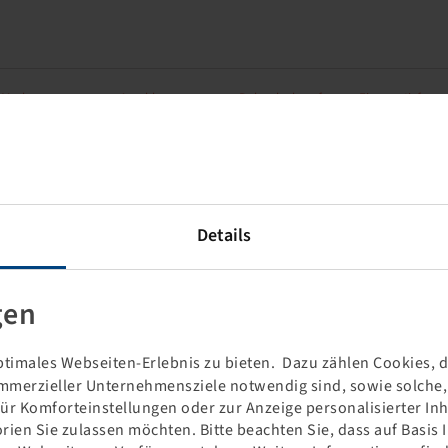
Marke
Anschluss
Bolzenlochausführung
Einpresstiefe
Gianetti FAD
5/110/160
A1
-10
Details
Marke
Anschluss
Bolzenlochausführung
Einpresstiefe
Gianetti FAD
5/94/140
A1
0
gen
timales Webseiten-Erlebnis zu bieten. Dazu zählen Cookies, di
Marke
Anschluss
⌀ Bolzenloch (mm)
Einpresstiefe
mmerzieller Unternehmensziele notwendig sind, sowie solche, d
Vlukon
5/94/140
18,5
0
für Komforteinstellungen oder zur Anzeige personalisierter In
rien Sie zulassen möchten. Bitte beachten Sie, dass auf Basis