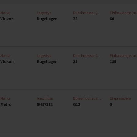
Marke
Lagertyp
Durchmesser (mm)
Einb
Vlukon
Kugellager
25
60
Marke
Lagertyp
Durchmesser (mm)
Einb
Vlukon
Kugellager
25
185
Marke
Anschluss
Bolzenlochausführung
Einpresstiefe
Mefro
5/67/112
G12
0