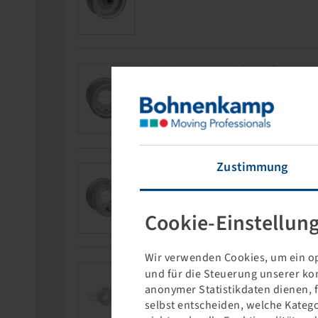
Artikelnummer
Felgengröße
31695102
6.00 E - 9
Zustimmung
Artikelnummer
Felgengröße
31695103
6.00 E - 9
Cookie-Einstellun
Wir verwenden Cookies, um ein op
Artikelnummer
Felgengröße
und für die Steuerung unserer ko
39600350
4.00 E x 9
anonymer Statistikdaten dienen, 
selbst entscheiden, welche Katego