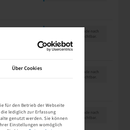
Preise und Bestände nach
der
Anmeldung
sichtbar.
Über Cookies
Preise und Bestände nach
der
Anmeldung
sichtbar.
e für den Betrieb der Webseite
ie lediglich zur Erfassung
Preise und Bestände nach
der
Anmeldung
sichtbar.
halte genutzt werden. Sie können
 Ihrer Einstellungen womöglich