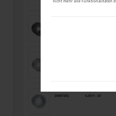
nicht mehr alle Funktionalitäten 
Artikelnummer
Felgengröße
10004320
6.50 F - 10
Artikelnummer
Felgengröße
10004569
5.50 F - 10
Artikelnummer
Felgengröße
10007251
6.50 F - 10