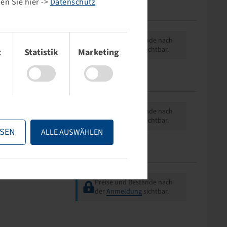
en Sie hier ->
Datenschutz
Preise und Bestände nach
der
Anmeldung
sichtbar.
t
Statistik
Marketing
Preise und Bestände nach
der
Anmeldung
sichtbar.
SEN
ALLE AUSWÄHLEN
Preise und Bestände nach
der
Anmeldung
sichtbar.