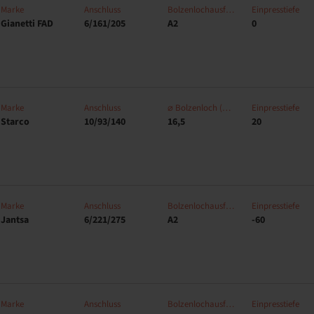
Marke
Anschluss
Bolzenlochausführung
Einpresstiefe
Gianetti FAD
6/161/205
A2
0
Marke
Anschluss
⌀ Bolzenloch (mm)
Einpresstiefe
Starco
10/93/140
16,5
20
Marke
Anschluss
Bolzenlochausführung
Einpresstiefe
Jantsa
6/221/275
A2
-60
Marke
Anschluss
Bolzenlochausführung
Einpresstiefe