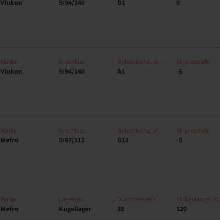
Vlukon
5/94/140
D1
0
Marke
Anschluss
Bolzenlochausführung
Einpresstiefe
Vlukon
5/94/140
A1
-5
Marke
Anschluss
Bolzenlochausführung
Einpresstiefe
Mefro
5/67/112
G12
-5
Marke
Lagertyp
Durchmesser (mm)
Einb
Mefro
Kugellager
35
120