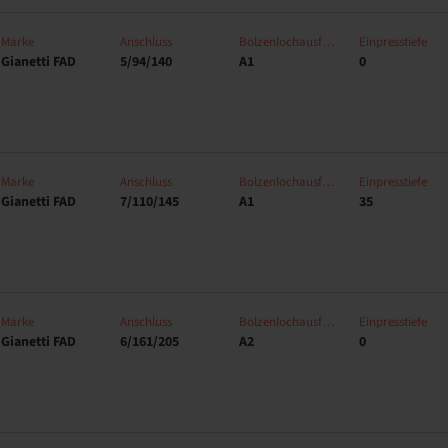
Marke
Anschluss
Bolzenlochausführung
Einpresstiefe
Gianetti FAD
5/94/140
A1
0
Marke
Anschluss
Bolzenlochausführung
Einpresstiefe
Gianetti FAD
7/110/145
A1
35
Marke
Anschluss
Bolzenlochausführung
Einpresstiefe
Gianetti FAD
6/161/205
A2
0