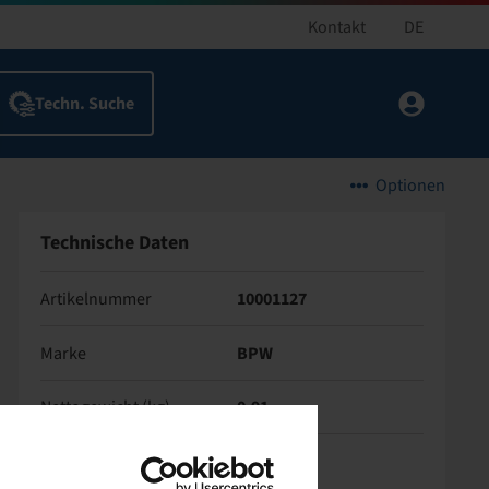
Kontakt
DE
Optionen
Technische Daten
Artikelnummer
10001127
Marke
BPW
Nettogewicht (kg)
0,91