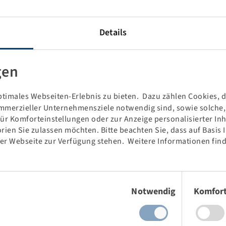
Details
gen
Wichtig: Dieses Produkt wird
timales Webseiten-Erlebnis zu bieten. Dazu zählen Cookies, di
nicht lagermäßig bei der
mmerzieller Unternehmensziele notwendig sind, sowie solche, d
Bohnenkamp SE geführt. Daher
für Komforteinstellungen oder zur Anzeige personalisierter In
ist eine Retoure nicht möglich.
rien Sie zulassen möchten. Bitte beachten Sie, dass auf Basis
der Webseite zur Verfügung stehen. Weitere Informationen find
Preise und Bestände nach der
Anmeldung
sichtbar.
Einwilligungsauswahl
Notwendig
Komfor