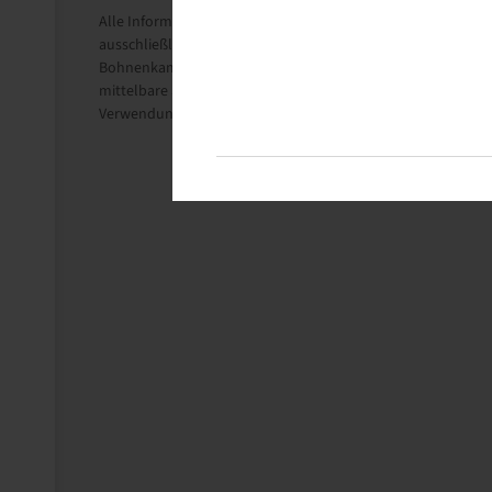
Alle Informationen auf diesen Seiten beruhen auf den techni
ausschließlich Informationszwecken.
Bohnenkamp SE übernimmt keine Haftung im Zusammenhang m
mittelbare Schäden, Schadensersatzforderungen, Folgeschäd
Verwendung der erhaltenen Informationen entstehen, ist, sow