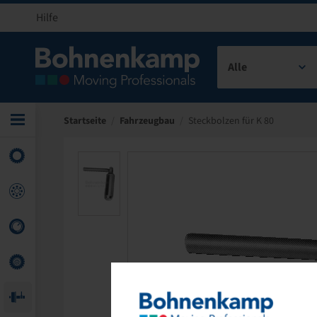
Hilfe
Alle
Startseite
/
Fahrzeugbau
/
Steckbolzen für K 80