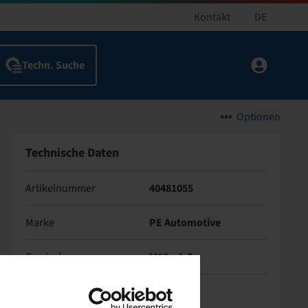
Kontakt
DE
Optionen
Technische Daten
Artikelnummer
40481055
Marke
PE Automotive
Gewinde
M18 x 1,5
Höhe (mm)
25