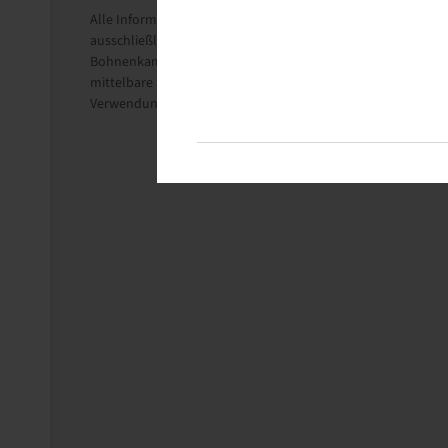
Alle Informationen auf diesen Seiten beruhen auf den techni
ausschließlich Informationszwecken.
Bohnenkamp SE übernimmt keine Haftung im Zusammenhang m
mittelbare Schäden, Schadensersatzforderungen, Folgeschäd
Verwendung der erhaltenen Informationen entstehen, ist, sow