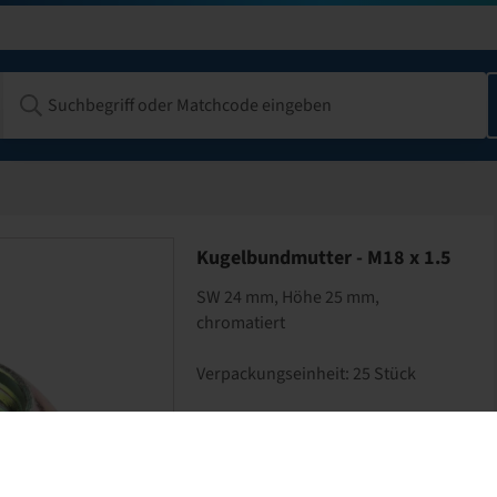
Kugelbundmutter - M18 x 1.5
SW 24 mm, Höhe 25 mm,
chromatiert
Verpackungseinheit: 25 Stück