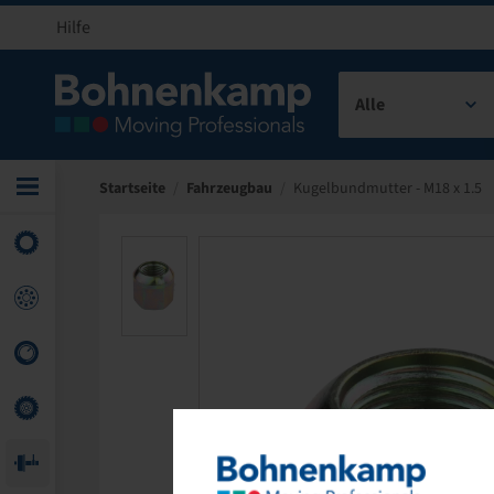
Hilfe
Alle
Startseite
/
Fahrzeugbau
/
Kugelbundmutter - M18 x 1.5