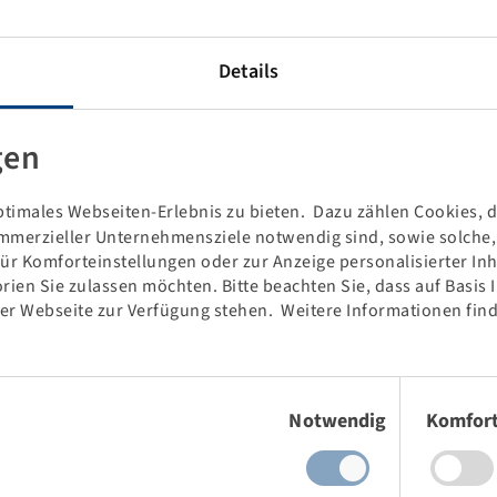
Details
gen
timales Webseiten-Erlebnis zu bieten. Dazu zählen Cookies, di
mmerzieller Unternehmensziele notwendig sind, sowie solche, d
für Komforteinstellungen oder zur Anzeige personalisierter In
rien Sie zulassen möchten. Bitte beachten Sie, dass auf Basis
der Webseite zur Verfügung stehen. Weitere Informationen find
e
Preise und Bestände nach der
Anmeldung
sichtbar.
Einwilligungsauswahl
Notwendig
Komfor