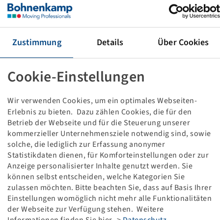
AW-FELGE 13 X 20
8/221/275, B3, ET +30, ANTHRAZIT RAL7016, VS H
4750/4000 KG - 25/40 KM/H, 20177
Verpackungseinheit: 12 Stück
Zustimmung
Details
Über Cookies
Preise und Bestände nach der
sichtbar.
Anmeldung
Cookie-Einstellungen
Wir verwenden Cookies, um ein optimales Webseiten-
Technische Daten
Erlebnis zu bieten. Dazu zählen Cookies, die für den
Betrieb der Webseite und für die Steuerung unserer
kommerzieller Unternehmensziele notwendig sind, sowie
Artikelnummer
33060161
solche, die lediglich zur Erfassung anonymer
Statistikdaten dienen, für Komforteinstellungen oder zur
Felgengröße
13 x 20
Anzeige personalisierter Inhalte genutzt werden. Sie
können selbst entscheiden, welche Kategorien Sie
zulassen möchten. Bitte beachten Sie, dass auf Basis Ihrer
Anschluss Felge
8/221/275
Einstellungen womöglich nicht mehr alle Funktionalitäten
der Webseite zur Verfügung stehen. Weitere
Bolzenlochausführung
B3