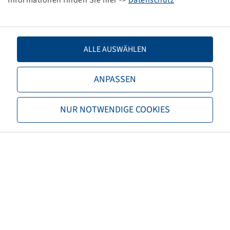
Informationen finden Sie hier ->
Datenschutz
Einpresstiefe
30
Felgenfarbe
Anthrazit
ALLE AUSWÄHLEN
Marke
Jantsa
ANPASSEN
EAN
4040658098789
NUR NOTWENDIGE COOKIES
Tragfähigkeit Felgen 1 (kg)
4.750
Geschwindigkeit Felgen 1
25
(km/h)
Tragfähigkeit Felgen 2 (kg)
4.000
Geschwindigkeit Felgen 2
40
(km/h)
Höchstgeschwindigkeit (km/h)
40