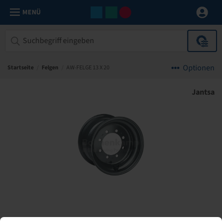
MENÜ
Optionen
Startseite
/
Felgen
/
AW-FELGE 13 X 20
Jantsa