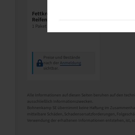
Wegmann
Fettkreide gelb /
Reifenmarker
1 Paket = 12 stück
Preise und Bestände
nach der
Anmeldung
sichtbar.
Alle Informationen auf diesen Seiten beruhen auf den techni
ausschließlich Informationszwecken.
Bohnenkamp SE übernimmt keine Haftung im Zusammenhang m
mittelbare Schäden, Schadensersatzforderungen, Folgeschäd
Verwendung der erhaltenen Informationen entstehen, ist, sow