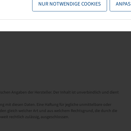
NUR NOTWENDIGE COOKIES
ANPAS
schen Angaben der Hersteller. Der Inhalt ist unverbindlich und dient
it diesen Daten. Eine Haftung für jegliche unmittelbare oder
en gleich welcher Art und aus welchem Rechtsgrund, die durch die
eit rechtlich zulässig, ausgeschlossen.