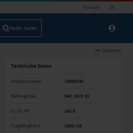
Kontakt
DE
Optionen
Technische Daten
Artikelnummer
10000146
Reifengröße
540 / 65 R 28
LI / SI, PR
142 D
Tragfähigkeit 1
2650 / 65