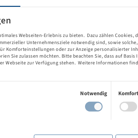
Gummimischung.
gen
tik.
timales Webseiten-Erlebnis zu bieten. Dazu zählen Cookies, di
mmerzieller Unternehmensziele notwendig sind, sowie solche, d
für Komforteinstellungen oder zur Anzeige personalisierter In
rien Sie zulassen möchten. Bitte beachten Sie, dass auf Basis
der Webseite zur Verfügung stehen. Weitere Informationen find
Einwilligungsauswahl
Notwendig
Komfor