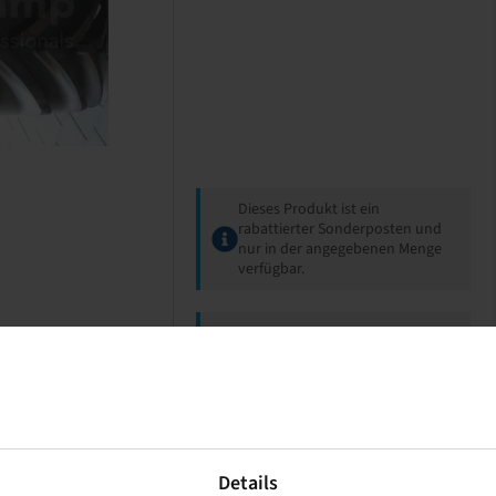
Dieses Produkt ist ein
rabattierter Sonderposten und
nur in der angegebenen Menge
verfügbar.
Preise und Bestände nach der
Anmeldung
sichtbar.
Details