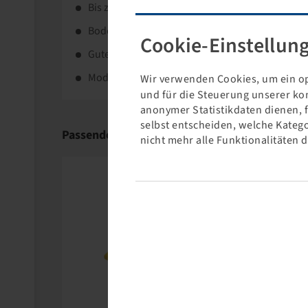
Bis zu 35% längere Lebensdauer durch neue 
Bodenschonend durch flexible Flanken.
Cookie-Einstellun
Gute Traktion durch hohe Stollen.
Modernes Flankendesign mit ansprechender Op
Wir verwenden Cookies, um ein op
und für die Steuerung unserer ko
anonymer Statistikdaten dienen, 
selbst entscheiden, welche Katego
Passende Produkte
nicht mehr alle Funktionalitäten 