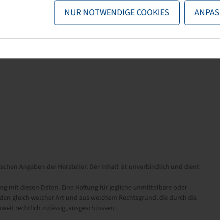
NUR NOTWENDIGE COOKIES
ANPAS
schen Angaben der Hersteller. Der Inhalt ist unverbindlich und dient
it diesen Daten. Eine Haftung für jegliche unmittelbare oder
en gleich welcher Art und aus welchem Rechtsgrund, die durch die
eit rechtlich zulässig, ausgeschlossen.