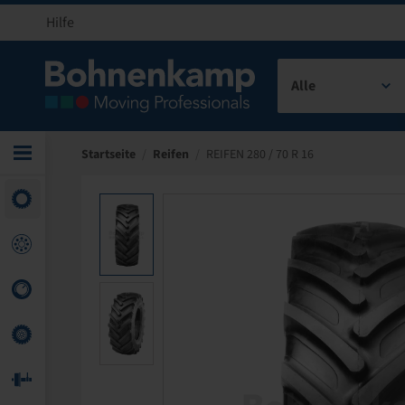
Hilfe
Alle
Startseite
/
Reifen
/
REIFEN 280 / 70 R 16