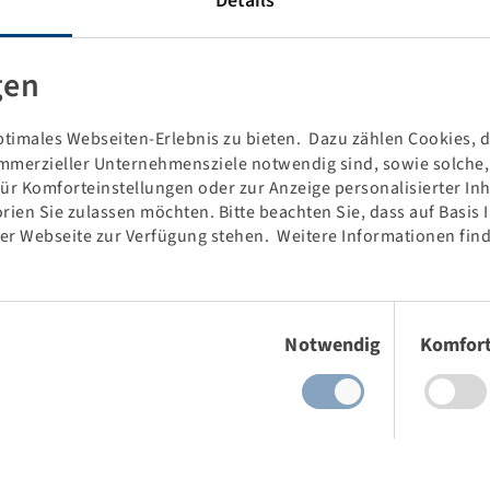
Details
niedrigen Leistungsbereich bis hin zu Großtraktoren mit über
gen
 und dem Grünland.
druck im Vergleich zu 85er Standardreifen.
timales Webseiten-Erlebnis zu bieten. Dazu zählen Cookies, di
verbesserte Traktion und eine lange Laufleistung.
mmerzieller Unternehmensziele notwendig sind, sowie solche, d
 auf die Entwicklung und Produktion von Landwirtschafts-,
für Komforteinstellungen oder zur Anzeige personalisierter In
rien Sie zulassen möchten. Bitte beachten Sie, dass auf Basis
der Webseite zur Verfügung stehen. Weitere Informationen find
n bis zum komplexen Spezialfabrikat für höchste
d Alliance starke Partner für Reifen und Räder im
Einwilligungsauswahl
Notwendig
Komfor