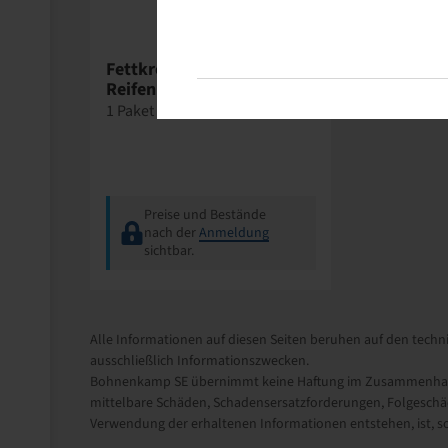
Wegmann
Fettkreide gelb /
Reifenmarker
1 Paket = 12 stück
Preise und Bestände
nach der
Anmeldung
sichtbar.
Alle Informationen auf diesen Seiten beruhen auf den techni
ausschließlich Informationszwecken.
Bohnenkamp SE übernimmt keine Haftung im Zusammenhang m
mittelbare Schäden, Schadensersatzforderungen, Folgeschäd
Verwendung der erhaltenen Informationen entstehen, ist, sow