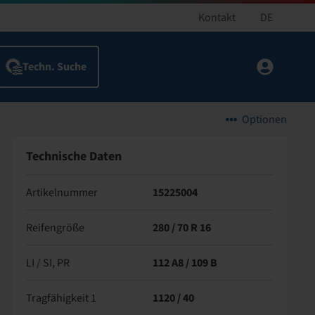
Kontakt
DE
Optionen
Technische Daten
Artikelnummer
15225004
Reifengröße
280 / 70 R 16
LI / SI, PR
112 A8 / 109 B
Tragfähigkeit 1
1120 / 40