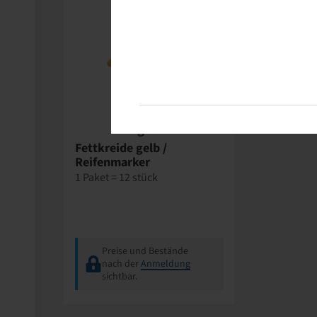
Wegmann
Fettkreide gelb /
Reifenmarker
1 Paket = 12 stück
Preise und Bestände
nach der
Anmeldung
sichtbar.