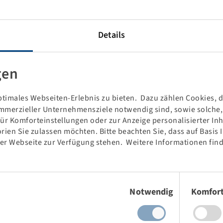
it IF-Technologie für Traktoren, selbstfahrende und gezogene
Details
ähigkeit bei gleichem Luftdruck bzw. gleiche Tragfähigkeit bei
m Standardreifen.
eschont.
gen
gute Selbstreinigungseigenschaften aufgrund der verstärkten
timales Webseiten-Erlebnis zu bieten. Dazu zählen Cookies, di
nstruktion sorgen ebenso für Traktion und eine gute
mmerzieller Unternehmensziele notwendig sind, sowie solche, d
für Komforteinstellungen oder zur Anzeige personalisierter In
rien Sie zulassen möchten. Bitte beachten Sie, dass auf Basis
, geringen Kraftstoffverbrauch und Fahrkomfort aus.
der Webseite zur Verfügung stehen. Weitere Informationen find
 auf die Entwicklung und Produktion von Landwirtschafts-,
Einwilligungsauswahl
n bis zum komplexen Spezialfabrikat für höchste
Notwendig
Komfor
d Alliance starke Partner für Reifen und Räder im