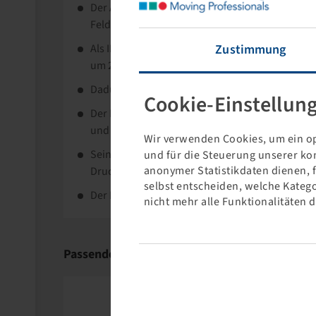
Der Alliance Agriflex 354 ist ein Pflegereifen m
Feldspritzen.
Zustimmung
Als IF Reifen bietet er eine um 20% höhere Tragf
um 20% niedrigerem Luftdruck gegenüber eine
Dadurch werden Pflanzen und Böden optimal g
Cookie-Einstellun
Der Reifen bietet eine hohe Traktion und sehr 
und optimal geformten Stollen.
Wir verwenden Cookies, um ein op
Seine große Aufstandsfläche und Stahlgürtelko
und für die Steuerung unserer ko
anonymer Statistikdaten dienen, 
Druckverteilung am Boden.
selbst entscheiden, welche Katego
Der Reifen zeichnet sich durch gute Haltbarkeit
nicht mehr alle Funktionalitäten 
Die Yokohama Rubber Co., Ltd (vormals ATG) ist
Forst- und EM-Reifen spezialisiert.
Passende Produkte
Das Programm reicht vom soliden Diagonalreife
Qualitätsansprüche.
Bereits seit über 20 Jahren sind Bohnenkamp un
professionellen Einsatz.