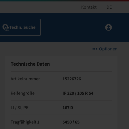
Kontakt
DE
Optionen
Technische Daten
Artikelnummer
15226726
Reifengröße
IF 320 / 105 R 54
LI / SI, PR
167 D
Tragfähigkeit 1
5450 / 65