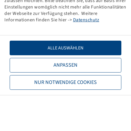
zulassen möchten. Bitte beachten Sie, dass auf Basis Ihrer
LI / SI, PR
168 D
Einstellungen womöglich nicht mehr alle Funktionalitäten
der Webseite zur Verfügung stehen. Weitere
Tragfähigkeit 1
5600 / 65
Informationen finden Sie hier ->
Datenschutz
TL/TT
TL
ALLE AUSWÄHLEN
Marke
Alliance
Profil
Agriflex 363
ANPASSEN
EAN
7291050065061
NUR NOTWENDIGE COOKIES
3PMSF
nein
Karkasseneigenschaften
Steel Belted
Reifenfarbe
Schwarz