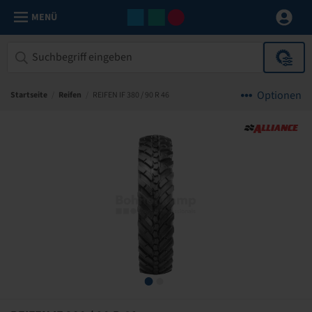
MENÜ
Optionen
Startseite
/
Reifen
/
REIFEN IF 380 / 90 R 46