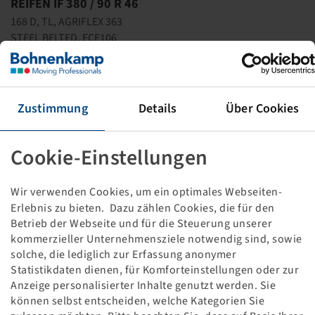
REIFEN IF 380 / 90 R 46
168 D, TL, AGRIFLEX 363
STEEL BELTED, ECE106
Dieses Produkt ist nur in der angegebenen Menge
vorhanden und wird auch nicht wieder verfügbar
werden.
Zustimmung
Details
Über Cookies
Preise und Bestände nach der
sichtbar.
Anmeldung
Cookie-Einstellungen
Wir verwenden Cookies, um ein optimales Webseiten-
Erlebnis zu bieten. Dazu zählen Cookies, die für den
Technische Daten
Betrieb der Webseite und für die Steuerung unserer
kommerzieller Unternehmensziele notwendig sind, sowie
Artikelnummer
15226890
solche, die lediglich zur Erfassung anonymer
Statistikdaten dienen, für Komforteinstellungen oder zur
Anzeige personalisierter Inhalte genutzt werden. Sie
Reifengröße
IF 380 / 90 R 46
können selbst entscheiden, welche Kategorien Sie