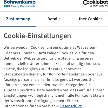
REIFEN IF 380 / 80 R 38
149 D, TL, AGRIMAX FORCE
ECE106
Zustimmung
Details
Über Cookies
Preise und Bestände nach der
sichtbar.
Anmeldung
Cookie-Einstellungen
Wir verwenden Cookies, um ein optimales Webseiten-
Technische Daten
Erlebnis zu bieten. Dazu zählen Cookies, die für den
Betrieb der Webseite und für die Steuerung unserer
Artikelnummer
15727170
kommerzieller Unternehmensziele notwendig sind, sowie
solche, die lediglich zur Erfassung anonymer
Statistikdaten dienen, für Komforteinstellungen oder zur
Reifengröße
IF 380 / 80 R 38
Anzeige personalisierter Inhalte genutzt werden. Sie
können selbst entscheiden, welche Kategorien Sie
LI / SI, PR
149 D
zulassen möchten. Bitte beachten Sie, dass auf Basis Ihrer
Einstellungen womöglich nicht mehr alle Funktionalitäten
Tragfähigkeit 1
3250 / 65
der Webseite zur Verfügung stehen. Weitere
Informationen finden Sie hier ->
Datenschutz