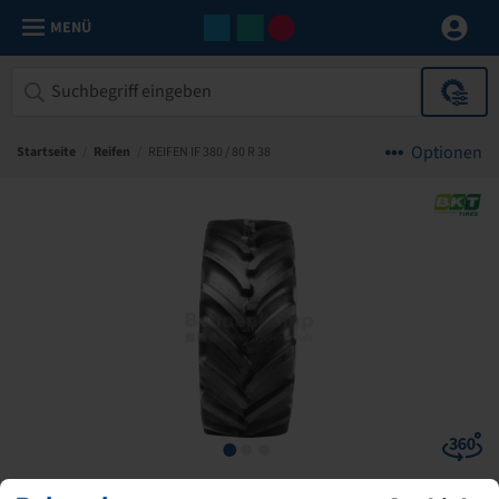
MENÜ
Optionen
Startseite
/
Reifen
/
REIFEN IF 380 / 80 R 38