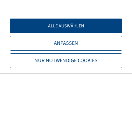
TL/TT
TL
Marke
BKT
ALLE AUSWÄHLEN
Profil
Agrimax Force
ANPASSEN
EAN
8903094062140
NUR NOTWENDIGE COOKIES
3PMSF
nein
Reifenfarbe
Schwarz
ECE Regelungsnummer
ECE 106
Nettogewicht (kg)
112,75
Empfohlene Felgengröße
W12