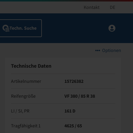
Kontakt
DE
Optionen
Technische Daten
Artikelnummer
15726382
Reifengröße
VF 380 / 85 R 38
LI / SI, PR
161 D
Tragfähigkeit 1
4625 / 65