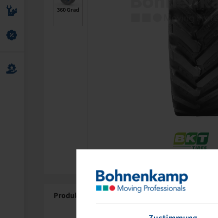
360 Grad
Produktdetails
Über BKT