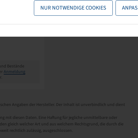
NUR NOTWENDIGE COOKIES
ANPAS
egmann
 gelb /
ker
 stück
 und Bestände
er
Anmeldung
r.
schen Angaben der Hersteller. Der Inhalt ist unverbindlich und dient
it diesen Daten. Eine Haftung für jegliche unmittelbare oder
en gleich welcher Art und aus welchem Rechtsgrund, die durch die
eit rechtlich zulässig, ausgeschlossen.