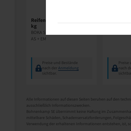
Reinheimer
W
Reifen-Montagepaste 5.0
Fettkreide
kg
Reifenmar
BOKA SUPER MOUNT / LKW +
1 Paket = 12
AS + EM
Preise und Bestände
Preise
nach der
Anmeldung
nach d
sichtbar.
sichtba
Alle Informationen auf diesen Seiten beruhen auf den techni
ausschließlich Informationszwecken.
Bohnenkamp SE übernimmt keine Haftung im Zusammenhang m
mittelbare Schäden, Schadensersatzforderungen, Folgeschäd
Verwendung der erhaltenen Informationen entstehen, ist, sow