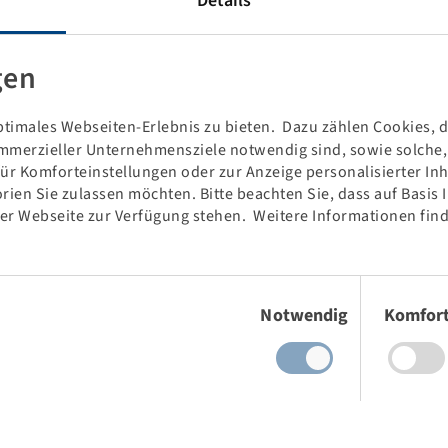
Details
ende und gezogene Feldspritzen sowie Traktoren.
 Luftdruck oder bis zu 40% geringerer Luftdruck bei gleicher
gen
rmöglicht Ertragssteigerungen.
timales Webseiten-Erlebnis zu bieten. Dazu zählen Cookies, di
bilität.
mmerzieller Unternehmensziele notwendig sind, sowie solche, d
Größen für die Bereiche Agrar, Industrie- und Baumaschinen,
für Komforteinstellungen oder zur Anzeige personalisierter In
sendsten Reifensortimente.
rien Sie zulassen möchten. Bitte beachten Sie, dass auf Basis
der Webseite zur Verfügung stehen. Weitere Informationen find
ung, eine Inhouse-Fertigung für Formen und hochmoderne
s und zuverlässiges Produktportfolio.
Einwilligungsauswahl
Notwendig
Komfor