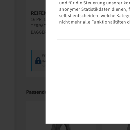
und für die Steuerung unserer ko
anonymer Statistikdaten dienen, 
REIFEN 11.00 - 20
selbst entscheiden, welche Katego
16 PR, 148 B, TT,
nicht mehr alle Funktionalitäten 
TERRACLASSIC SKL 800,
BAGGER
Preise und Bestände
nach der
Anmeldung
sichtbar.
Passende Produkte