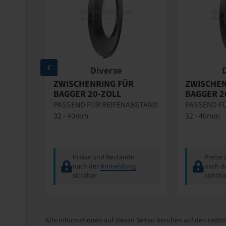
Diverse
R
ZWISCHENRING FÜR
ZWISCHEN
BAGGER 20-ZOLL
BAGGER 2
ABSTAND
PASSEND FÜR REIFENABSTAND
PASSEND F
32 - 40mm
32 - 40mm
e
Preise und Bestände
Preise
g
nach der
Anmeldung
nach d
sichtbar.
sichtba
Alle Informationen auf diesen Seiten beruhen auf den techni