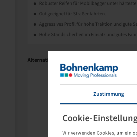
Robuster Reifen für Mobilbagger unter härtest
Gut geeignet für Straßenfahrten.
Aggressives Profil für hohe Traktion und gute 
Hohe Standsicherheit im Einsatz und gutes Fahr
Mit rund 1.800 unterschiedlichen Modellen und 
EM und ATV bietet BKT eine der weltweit umfas
Alternativartikel
Hohe Investitionen in Forschung und Entwickl
Produktionsstätten garantieren ein hochwertige
Zustimmung
Cookie-Einstellun
Wir verwenden Cookies, um ein op