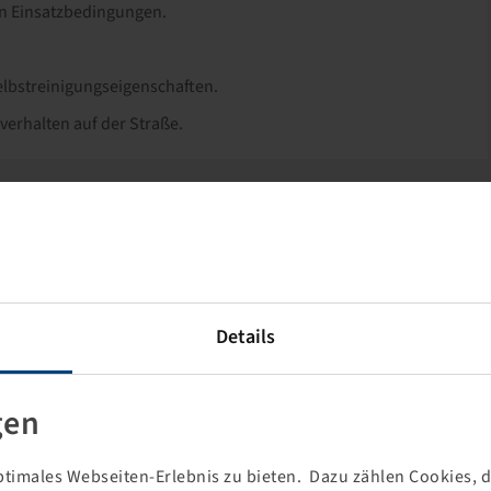
en Einsatzbedingungen.
Selbstreinigungseigenschaften.
verhalten auf der Straße.
Größen für die Bereiche Agrar, Industrie- und Baumaschinen,
sendsten Reifensortimente.
ung, eine Inhouse-Fertigung für Formen und hochmoderne
s und zuverlässiges Produktportfolio.
Details
gen
timales Webseiten-Erlebnis zu bieten. Dazu zählen Cookies, di