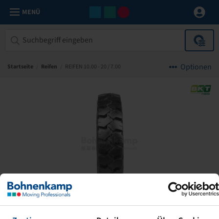
MENÜ
Optionen
Startseite
/
Reifen
/
REIFEN 10.00 - 20 / 7.00