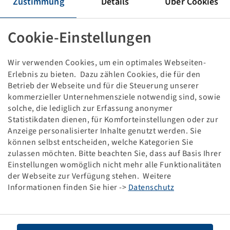
Zustimmung
Details
Über Cookies
REIFEN 10.00 - 20 / 7.00
MAGLIFT EXCAVATOR, STANDARD
VOLLGUMMI
Cookie-Einstellungen
Verpackungseinheit: 1 Stück
Wir verwenden Cookies, um ein optimales Webseiten-
Preise und Bestände nach der
sichtbar.
Anmeldung
Erlebnis zu bieten. Dazu zählen Cookies, die für den
Betrieb der Webseite und für die Steuerung unserer
kommerzieller Unternehmensziele notwendig sind, sowie
solche, die lediglich zur Erfassung anonymer
Technische Daten
Statistikdaten dienen, für Komforteinstellungen oder zur
Anzeige personalisierter Inhalte genutzt werden. Sie
können selbst entscheiden, welche Kategorien Sie
Artikelnummer
10001219
zulassen möchten. Bitte beachten Sie, dass auf Basis Ihrer
Einstellungen womöglich nicht mehr alle Funktionalitäten
Reifengröße
10.00 - 20 / 7.00
der Webseite zur Verfügung stehen. Weitere
Informationen finden Sie hier ->
Datenschutz
Tragfähigkeit 1
5450 / 10
Tragfähigkeit 2
5000 / 25