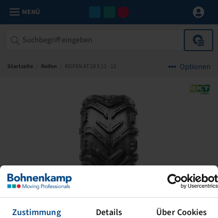
MENÜ
Optionen
Startseite
/
Reifen
/
REIFEN AT 28 X 12 - 12
Zustimmung
Details
Über Cookies