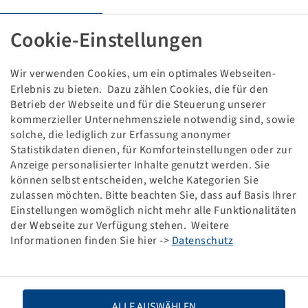
REIFEN AT 28 X 12 - 12
6 PR, 61 J, TL, W 207
Cookie-Einstellungen
ECE75
Preise und Bestände nach der
sichtbar.
Anmeldung
Wir verwenden Cookies, um ein optimales Webseiten-
Erlebnis zu bieten. Dazu zählen Cookies, die für den
Betrieb der Webseite und für die Steuerung unserer
kommerzieller Unternehmensziele notwendig sind, sowie
solche, die lediglich zur Erfassung anonymer
Technische Daten
Statistikdaten dienen, für Komforteinstellungen oder zur
Anzeige personalisierter Inhalte genutzt werden. Sie
können selbst entscheiden, welche Kategorien Sie
Artikelnummer
15710264
zulassen möchten. Bitte beachten Sie, dass auf Basis Ihrer
Einstellungen womöglich nicht mehr alle Funktionalitäten
Reifengröße
AT 28 x 12 - 12
der Webseite zur Verfügung stehen. Weitere
Informationen finden Sie hier ->
Datenschutz
LI / SI, PR
61 J, 6 PR
Tragfähigkeit 1
257 / 100
ALLE AUSWÄHLEN