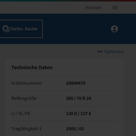
Kontakt
DE
Optionen
Technische Daten
Artikelnummer
10000479
Reifengröße
380 / 70 R 24
LI / SI, PR
130 D / 127 E
Tragfähigkeit 1
1900 / 65