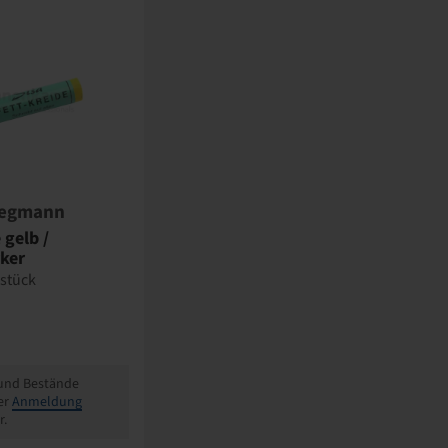
egmann
 gelb /
ker
 stück
 und Bestände
er
Anmeldung
r.