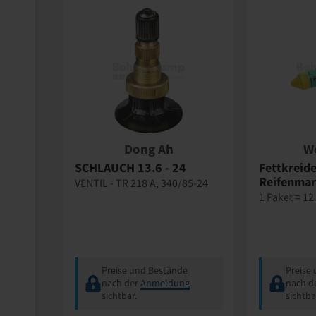
Dong Ah
W
SCHLAUCH 13.6 - 24
Fettkreide
Reifenmar
VENTIL - TR 218 A, 340/85-24
1 Paket = 12
Preise und Bestände
Preise
nach der
Anmeldung
nach d
sichtbar.
sichtba