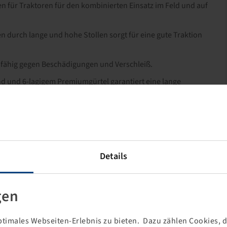
fen für Traktoren für den kombinierten Einsatz im Feld und auf
 durch lange und hohe Stollen sorgt für eine gute Traktion
fähig gegen Beschädigungen und Verschleiß.
d und 6-lagigem Premiumgürtel garantiert eine lange
Fahren mit hohem Luftdruck.
Details
gen
timales Webseiten-Erlebnis zu bieten. Dazu zählen Cookies, di