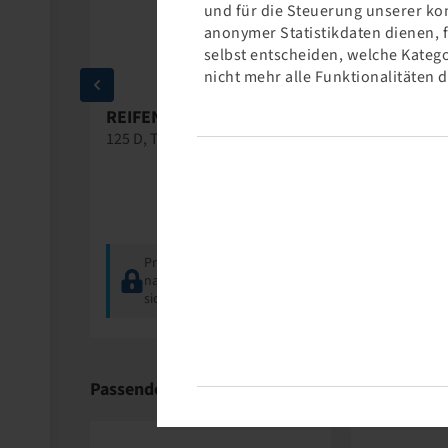
und für die Steuerung unserer ko
anonymer Statistikdaten dienen, 
selbst entscheiden, welche Katego
nicht mehr alle Funktionalitäten 
24
REIFEN 380 / 70 R 24
REIFEN 38
KER
125 D, TL, AGRI STAR II
125 A8 / 12
TURF RT 33
e
Preise und Bestände
Preise
g
nach der
Anmeldung
nach d
sichtbar.
sichtba
Passende Produkte