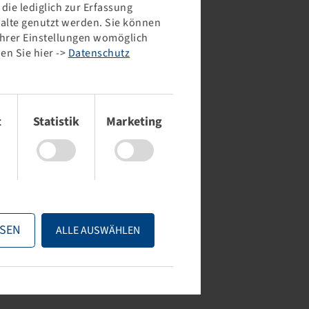
ie lediglich zur Erfassung
halte genutzt werden. Sie können
 Ihrer Einstellungen womöglich
en Sie hier ->
Datenschutz
REIFEN 380 / 70 R 24
REIFEN 380 / 70 R 24
25 A8 / 125 B, TL, FITKER
125 D, TL, AGRI STAR II
t
Statistik
Marketing
Preise und Bestände
Preise und Bestände
nach der
Anmeldung
nach der
Anmeldung
sichtbar.
sichtbar.
SEN
ALLE AUSWÄHLEN