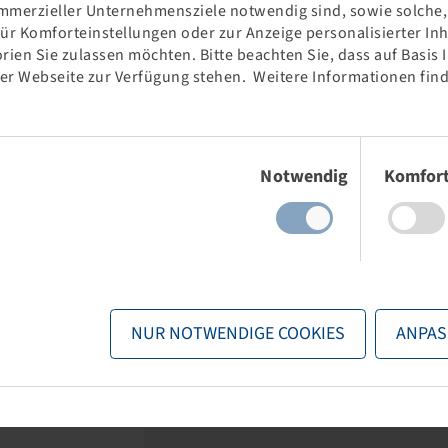
mmerzieller Unternehmensziele notwendig sind, sowie solche, d
für Komforteinstellungen oder zur Anzeige personalisierter In
rien Sie zulassen möchten. Bitte beachten Sie, dass auf Basis
der Webseite zur Verfügung stehen. Weitere Informationen find
0 / 70 R 24
REIFEN 380 / 70 R 24
5 B, TL, AGRIMAX
125 D / 122 E, TL, PERFORMER
1
Einwilligungsauswahl
3
70
Notwendig
Komfor
 und Bestände
Preise und Bestände
er
Anmeldung
nach der
Anmeldung
r.
sichtbar.
NUR NOTWENDIGE COOKIES
ANPAS