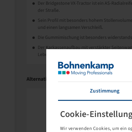
Der Bridgestone VX-Tractor ist ein AS-Radialrei
der Straße.
Sein Profil mit besonders hohem Stollenvolumen
und einen langsamen Verschleiß.
Die Gummimischung ist besonders widerstands
Der Karkassenaufbau mit verstärkter Seitenwan
Lebensdauer und Pannensicherheit auch beim 
Alternativartikel
Zustimmung
Cookie-Einstellun
Wir verwenden Cookies, um ein op