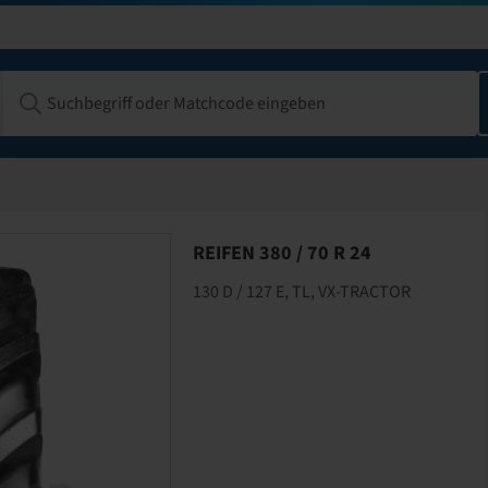
REIFEN 380 / 70 R 24
130 D / 127 E, TL, VX-TRACTOR