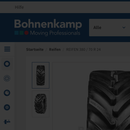
Hilfe
Alle
Startseite
/
Reifen
/
REIFEN 380 / 70 R 24