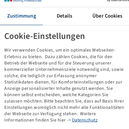
REIFEN 5.70 / 5.00 - 8
6 PR, 77 M, TL, S-378
Zustimmung
Details
Über Cookies
ECE30
Verpackungseinheit: 5 Stück
Cookie-Einstellungen
Preise und Bestände nach der
sichtbar.
Anmeldung
Wir verwenden Cookies, um ein optimales Webseiten-
Erlebnis zu bieten. Dazu zählen Cookies, die für den
Betrieb der Webseite und für die Steuerung unserer
Technische Daten
kommerzieller Unternehmensziele notwendig sind, sowie
solche, die lediglich zur Erfassung anonymer
Statistikdaten dienen, für Komforteinstellungen oder zur
Artikelnummer
19166110
Anzeige personalisierter Inhalte genutzt werden. Sie
können selbst entscheiden, welche Kategorien Sie
Reifengröße
5.70 / 5.00 - 8
zulassen möchten. Bitte beachten Sie, dass auf Basis Ihrer
Einstellungen womöglich nicht mehr alle Funktionalitäten
LI / SI, PR
77 M, 6 PR
der Webseite zur Verfügung stehen. Weitere
Informationen finden Sie hier ->
Datenschutz
Tragfähigkeit 1
412 / 130