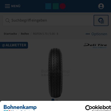
MENÜ
Optionen
Startseite
/
Reifen
/
REIFEN 5.70 / 5.00 - 8
ALLWETTER