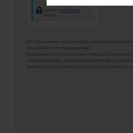
Preise und Bestände
nach der
Anmeldung
sichtbar.
Alle Informationen auf diesen Seiten beruhen auf den techni
ausschließlich Informationszwecken.
Bohnenkamp SE übernimmt keine Haftung im Zusammenhang m
mittelbare Schäden, Schadensersatzforderungen, Folgeschäd
Verwendung der erhaltenen Informationen entstehen, ist, sow