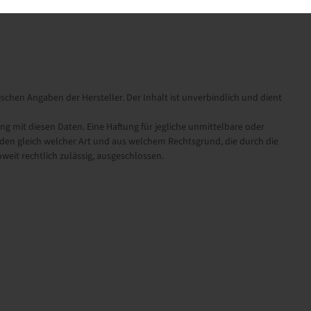
schen Angaben der Hersteller. Der Inhalt ist unverbindlich und dient
it diesen Daten. Eine Haftung für jegliche unmittelbare oder
en gleich welcher Art und aus welchem Rechtsgrund, die durch die
eit rechtlich zulässig, ausgeschlossen.