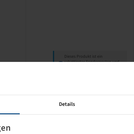
Dieses Produkt ist ein
rabattierter Sonderposten und
nur in der angegebenen Menge
verfügbar.
Preise und Bestände nach der
Anmeldung
sichtbar.
Details
gen