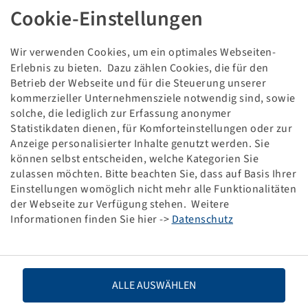
REIFEN IF 650 / 85 R 38
Cookie-Einstellungen
Wir verwenden Cookies, um ein optimales Webseiten-
Schadensbild:
Demo
Erlebnis zu bieten. Dazu zählen Cookies, die für den
Betrieb der Webseite und für die Steuerung unserer
Dieses Produkt ist ein rabattierter Sonderposten und
kommerzieller Unternehmensziele notwendig sind, sowie
nur in der angegebenen Menge verfügbar.
solche, die lediglich zur Erfassung anonymer
Statistikdaten dienen, für Komforteinstellungen oder zur
Anzeige personalisierter Inhalte genutzt werden. Sie
Preise und Bestände nach der
sichtbar.
Anmeldung
können selbst entscheiden, welche Kategorien Sie
zulassen möchten. Bitte beachten Sie, dass auf Basis Ihrer
Einstellungen womöglich nicht mehr alle Funktionalitäten
der Webseite zur Verfügung stehen. Weitere
Technische Daten
Informationen finden Sie hier ->
Datenschutz
Artikelnummer
10000113
ALLE AUSWÄHLEN
Reifengröße
650 / 85 R 38