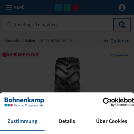
MENÜ
Optionen
Startseite
/
Reifen
/
REIFEN IF 650 / 85 R 38
SONDERPOSTEN
Zustimmung
Details
Über Cookies