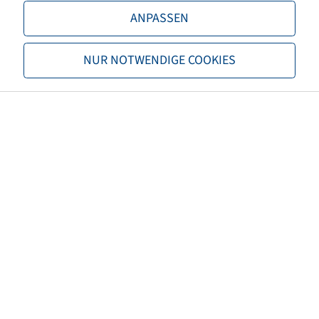
LI / SI, PR
179 D
ANPASSEN
Tragfähigkeit 1
7750 / 65
NUR NOTWENDIGE COOKIES
TL/TT
TL
Marke
Michelin
Profil
AxioBib
Sonderpostenkategorie
Demontiert
Schadensbild
Demo
EAN
4040658100307
3PMSF
nein