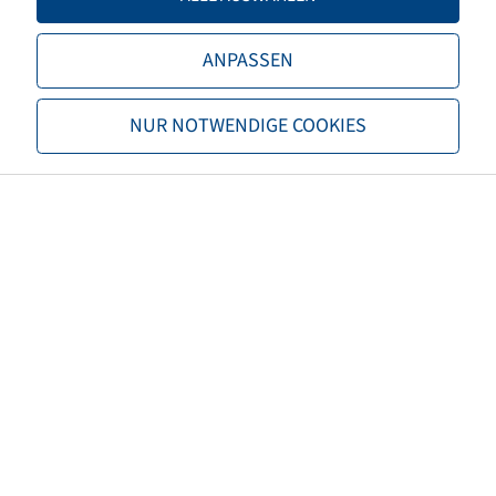
TL/TT
TL
ANPASSEN
Marke
Kenda
NUR NOTWENDIGE COOKIES
Profil
K530 F Pathfinder
EAN
5707562271095
Alternativgröße 1
175/80-10
3PMSF
nein
Star rating
**
Reifenfarbe
Schwarz
ECE Regelungsnummer
ECE 54