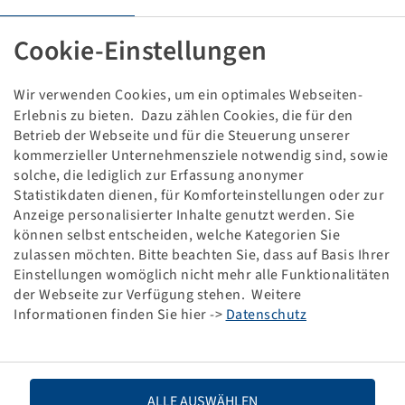
REIFEN AT 22 X 7 - 10
4 PR, 28 N, TL, K530 F PATHFINDER
Cookie-Einstellungen
**, (175/80-10), ECE54
Verpackungseinheit: 2 Stück
Wir verwenden Cookies, um ein optimales Webseiten-
Preise und Bestände nach der
sichtbar.
Anmeldung
Erlebnis zu bieten. Dazu zählen Cookies, die für den
Betrieb der Webseite und für die Steuerung unserer
kommerzieller Unternehmensziele notwendig sind, sowie
solche, die lediglich zur Erfassung anonymer
Statistikdaten dienen, für Komforteinstellungen oder zur
Technische Daten
Anzeige personalisierter Inhalte genutzt werden. Sie
können selbst entscheiden, welche Kategorien Sie
zulassen möchten. Bitte beachten Sie, dass auf Basis Ihrer
Artikelnummer
19211284
Einstellungen womöglich nicht mehr alle Funktionalitäten
der Webseite zur Verfügung stehen. Weitere
Reifengröße
AT 22 x 7 - 10
Informationen finden Sie hier ->
Datenschutz
LI / SI, PR
28 N, 4 PR
Tragfähigkeit 1
100 / 140
ALLE AUSWÄHLEN