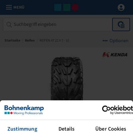
MENÜ
Optionen
Startseite
/
Reifen
/
REIFEN AT 22 X 7 - 10
Zustimmung
Details
Über Cookies