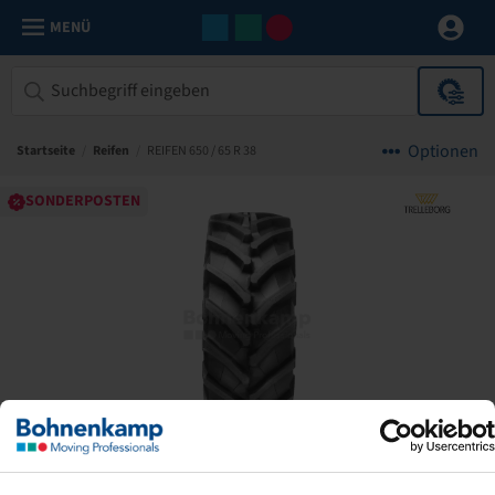
MENÜ
Optionen
Startseite
/
Reifen
/
REIFEN 650 / 65 R 38
SONDERPOSTEN