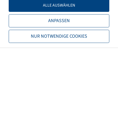
LI / SI, PR
157 D
ALLE AUSWÄHLEN
Tragfähigkeit 1
4125 / 65
ANPASSEN
TL/TT
TL
NUR NOTWENDIGE COOKIES
Marke
Trelleborg
Profil
TM800
Sonderpostenkategorie
Beschädigung
Schadensbild
Demo Stollenschaden
EAN
4040658105258
3PMSF
nein