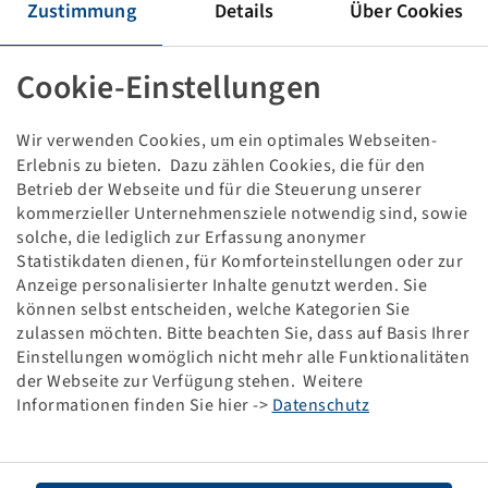
REIFEN 650 / 65 R 38
Zustimmung
Details
Über Cookies
Cookie-Einstellungen
Schadensbild:
Demo, Stollenschaden
Dieses Produkt ist ein rabattierter Sonderposten und
Wir verwenden Cookies, um ein optimales Webseiten-
nur in der angegebenen Menge verfügbar.
Erlebnis zu bieten. Dazu zählen Cookies, die für den
Betrieb der Webseite und für die Steuerung unserer
kommerzieller Unternehmensziele notwendig sind, sowie
Preise und Bestände nach der
sichtbar.
Anmeldung
solche, die lediglich zur Erfassung anonymer
Statistikdaten dienen, für Komforteinstellungen oder zur
Anzeige personalisierter Inhalte genutzt werden. Sie
können selbst entscheiden, welche Kategorien Sie
Technische Daten
zulassen möchten. Bitte beachten Sie, dass auf Basis Ihrer
Einstellungen womöglich nicht mehr alle Funktionalitäten
der Webseite zur Verfügung stehen. Weitere
Artikelnummer
10000666
Informationen finden Sie hier ->
Datenschutz
Reifengröße
650 / 65 R 38