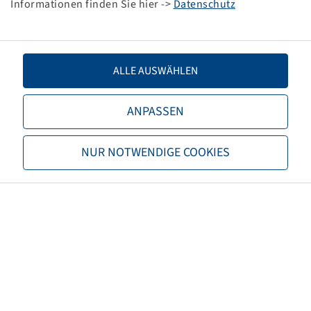
Informationen finden Sie hier ->
Datenschutz
TL/TT
TL
Marke
Windpower
ALLE AUSWÄHLEN
Profil
PRO DR76
ANPASSEN
EAN
4040658115325
NUR NOTWENDIGE COOKIES
M+S
M+S
3PMSF
ja
Rollwiderstand
D
Nasshaftung
C
Rollgeräusch (db)
71