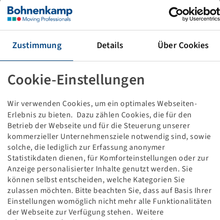
REIFEN 205 / 75 R 17.5
14 PR, 124 / 122 M, TL, PRO DR76, 3PMSF
WINDPOWER (HA)
Verpackungseinheit: 1 Stück
Zustimmung
Details
Über Cookies
Preise und Bestände nach der
sichtbar.
Anmeldung
Cookie-Einstellungen
Wir verwenden Cookies, um ein optimales Webseiten-
Technische Daten
Erlebnis zu bieten. Dazu zählen Cookies, die für den
Betrieb der Webseite und für die Steuerung unserer
kommerzieller Unternehmensziele notwendig sind, sowie
Artikelnummer
10001858
solche, die lediglich zur Erfassung anonymer
Statistikdaten dienen, für Komforteinstellungen oder zur
Reifengröße
205 / 75 R 17.5
Anzeige personalisierter Inhalte genutzt werden. Sie
können selbst entscheiden, welche Kategorien Sie
LI / SI, PR
124 / 122 M, 14 PR
zulassen möchten. Bitte beachten Sie, dass auf Basis Ihrer
Einstellungen womöglich nicht mehr alle Funktionalitäten
der Webseite zur Verfügung stehen. Weitere
Tragfähigkeit 1
1600 / 130