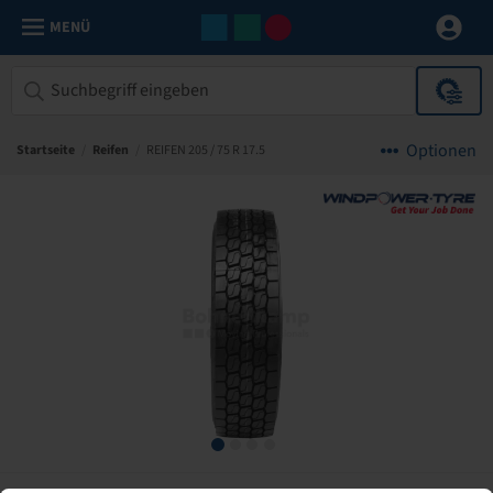
MENÜ
Optionen
Startseite
/
Reifen
/
REIFEN 205 / 75 R 17.5