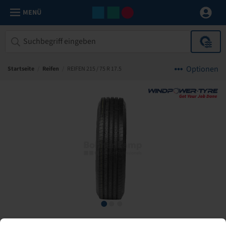
MENÜ
Optionen
Startseite
/
Reifen
/
REIFEN 215 / 75 R 17.5