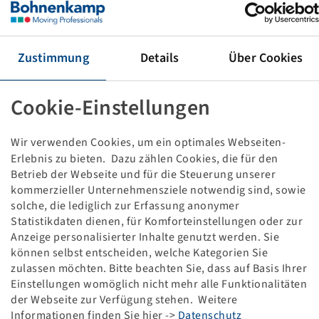
REIFEN 215 / 75 R 17.5
16 PR, 127 / 124 M, TL, WSR 24, 3PMSF
WINDPOWER (VA)
Zustimmung
Details
Über Cookies
Dieses Produkt ist nur in der angegebenen Menge
vorhanden und wird auch nicht wieder verfügbar
werden.
Cookie-Einstellungen
Wir verwenden Cookies, um ein optimales Webseiten-
Preise und Bestände nach der
sichtbar.
Anmeldung
Erlebnis zu bieten. Dazu zählen Cookies, die für den
Betrieb der Webseite und für die Steuerung unserer
kommerzieller Unternehmensziele notwendig sind, sowie
solche, die lediglich zur Erfassung anonymer
Technische Daten
Statistikdaten dienen, für Komforteinstellungen oder zur
Anzeige personalisierter Inhalte genutzt werden. Sie
können selbst entscheiden, welche Kategorien Sie
Artikelnummer
10466496
zulassen möchten. Bitte beachten Sie, dass auf Basis Ihrer
Einstellungen womöglich nicht mehr alle Funktionalitäten
Reifengröße
215 / 75 R 17.5
der Webseite zur Verfügung stehen. Weitere
Informationen finden Sie hier ->
Datenschutz