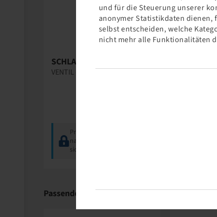
und für die Steuerung unserer ko
anonymer Statistikdaten dienen, 
selbst entscheiden, welche Katego
nicht mehr alle Funktionalitäten 
SCHLAUCH 260 / 70 - 20
VENTIL - TR 218 A
Preise und Bestände
nach der
Anmeldung
sichtbar.
Passende Produkte