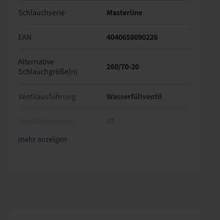
Schlauchserie
Masterline
EAN
4040658090226
Alternative
260/70-20
Schlauchgröße(n)
Ventilausführung
Wasserfüllventil
Ventillänge (mm)
47
Ventilwinkel (°)
Ventilkappe Material
Ventilkappe Farbe
TPMS-kompatibles Ventil
Nettogewicht (kg)
gerade
Kunststoff
Schwarz
nein
2,43
mehr anzeigen