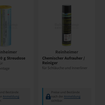
inheimer
Reinheimer
0 g Streudose
Chemischer Aufrauher /
Reiniger
ür
für Schläuche und Innerliner
ntage
 und Bestände
Preise und Bestände
er
Anmeldung
nach der
Anmeldung
r.
sichtbar.