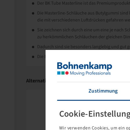
Der BK Tube Masterline ist das Premiumprodu
Die Masterline-Schläuche aus Butylgummi sind b
die mit verschiedenen Luftdrücken gefahren w
Sie zeichnen sich durch eine um eine je nach S
zu herkömmlichen Schläuchen der gleichen Di
Dadurch sind sie besonders langlebig und gut 
Die BK Tube Masterline werden einzeln im Karto
Alternativartikel
Zustimmung
Cookie-Einstellun
Wir verwenden Cookies, um ein op