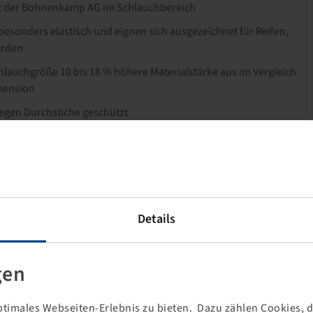
kt der Bohnenkamp AG im Schlauchbereich
esonders elastisch und eignen sich ausgezeichnet für Reifen,
erden
chlauchgröße 10 bis 18 % höhere Materialstärke aus im Vergleich
mension
gegen Durchstiche geschützt
n verpackt geliefert
Details
gen
timales Webseiten-Erlebnis zu bieten. Dazu zählen Cookies, di