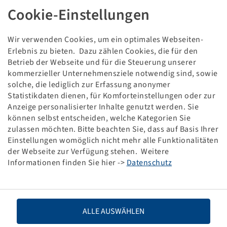
SCHLAUCH 3.00 - 4
Cookie-Einstellungen
VENTIL DIN 7768 90/20
(10x3) (260x85)
Verpackungseinheit: 50 Stück
Wir verwenden Cookies, um ein optimales Webseiten-
Erlebnis zu bieten. Dazu zählen Cookies, die für den
Betrieb der Webseite und für die Steuerung unserer
Preise und Bestände nach der
sichtbar.
Anmeldung
kommerzieller Unternehmensziele notwendig sind, sowie
solche, die lediglich zur Erfassung anonymer
Statistikdaten dienen, für Komforteinstellungen oder zur
Anzeige personalisierter Inhalte genutzt werden. Sie
Technische Daten
können selbst entscheiden, welche Kategorien Sie
zulassen möchten. Bitte beachten Sie, dass auf Basis Ihrer
Einstellungen womöglich nicht mehr alle Funktionalitäten
Artikelnummer
29800034
der Webseite zur Verfügung stehen. Weitere
Informationen finden Sie hier ->
Datenschutz
Schlauchgröße
3.00 - 4
Ventilbezeichnung
DIN 7768 90/20
ALLE AUSWÄHLEN
Marke
Deli