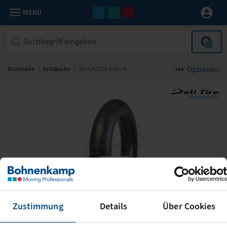
MENÜ
Optionen
Startseite
/
Schläuche
/
SCHLAUCH 3.00 - 4
Zustimmung
Details
Über Cookies