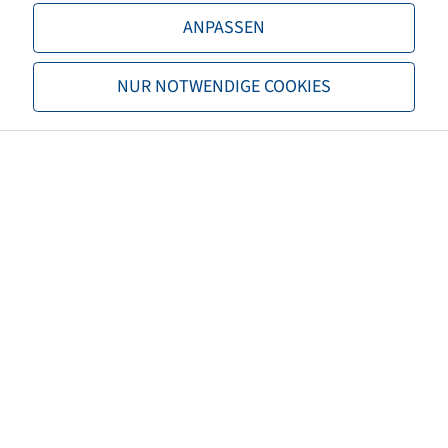
ANPASSEN
EAN
8994242027463
NUR NOTWENDIGE COOKIES
Alternative Schlauchgröße(n)
10x3; 260x85
Ventilausführung
Winkelventil
Ventilwinkel (°)
90
Ventilkappe Material
Kunststoff
Ventilkappe Farbe
Schwarz
TPMS-kompatibles Ventil
nein
Nettogewicht (kg)
0,14