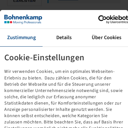
255 / 65 - 12
AT 489
Zustimmung
Details
Über Cookies
67 K, 6 PR
Cookie-Einstellungen
Wir verwenden Cookies, um ein optimales Webseiten-
Erlebnis zu bieten. Dazu zählen Cookies, die für den
Betrieb der Webseite und für die Steuerung unserer
Preise und Bestände nach der
kommerzieller Unternehmensziele notwendig sind, sowie
Anmeldung
sichtbar.
solche, die lediglich zur Erfassung anonymer
Statistikdaten dienen, für Komforteinstellungen oder zur
Anzeige personalisierter Inhalte genutzt werden. Sie
205 / 80 - 12
können selbst entscheiden, welche Kategorien Sie
zulassen möchten. Bitte beachten Sie, dass auf Basis Ihrer
AT 489