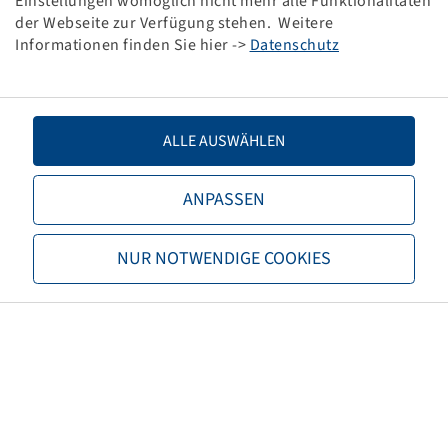
Einstellungen womöglich nicht mehr alle Funktionalitäten
der Webseite zur Verfügung stehen. Weitere
61 K, 6 PR
Informationen finden Sie hier ->
Datenschutz
ALLE AUSWÄHLEN
Preise und Bestände nach der
ANPASSEN
Anmeldung
sichtbar.
NUR NOTWENDIGE COOKIES
280 / 60 - 12
AT 489
81 G, 6 PR