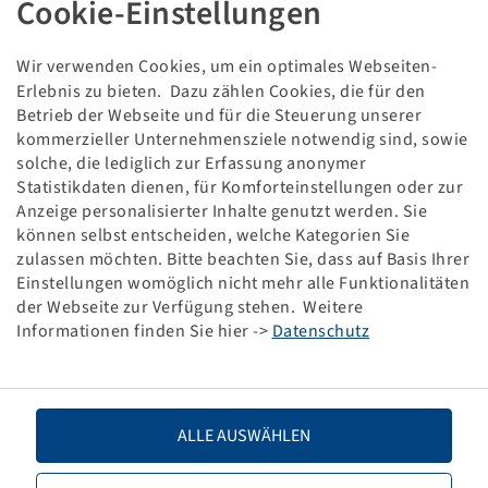
Cookie-Einstellungen
DICHTWULSTBAND TSF T 6.00 R 9
V3.02.6
6.00 R 9, BKT LM-81
Wir verwenden Cookies, um ein optimales Webseiten-
Erlebnis zu bieten. Dazu zählen Cookies, die für den
Preise und Bestände nach der
sichtbar.
Anmeldung
Betrieb der Webseite und für die Steuerung unserer
kommerzieller Unternehmensziele notwendig sind, sowie
solche, die lediglich zur Erfassung anonymer
Statistikdaten dienen, für Komforteinstellungen oder zur
Anzeige personalisierter Inhalte genutzt werden. Sie
Technische Daten
können selbst entscheiden, welche Kategorien Sie
zulassen möchten. Bitte beachten Sie, dass auf Basis Ihrer
Einstellungen womöglich nicht mehr alle Funktionalitäten
Bezeichnung
Dichtwulstband
der Webseite zur Verfügung stehen. Weitere
Informationen finden Sie hier ->
Datenschutz
Artikelnummer
10005222
Basiseinheitencode
STCK
ALLE AUSWÄHLEN
Zoll
9