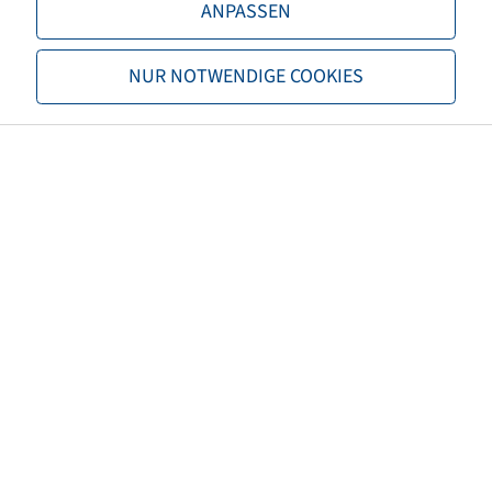
ANPASSEN
Ventilausführung
Winkelventil
Ventilbezeichnung ETRTO
V3.02.6
NUR NOTWENDIGE COOKIES
TPMS-kompatibles Ventil
nein
Alternativgröße 1
6.00 R 9
Reifengröße (manuell)
6.00 R 9
Reifengröße
6.00 R 9
Über BKT
Mit rund 1.800 unterschiedlichen Modellen und Größen für
die Bereiche Agrar, Industrie- und Baumaschinen, EM und
ATV bietet BKT eine der weltweit umfassendsten