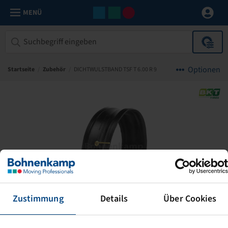
MENÜ
Optionen
Startseite
/
Zubehör
/
DICHTWULSTBAND TSF T 6.00 R 9
Zustimmung
Details
Über Cookies