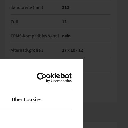
Bandbreite (mm)
210
Zoll
12
TPMS-kompatibles Ventil
nein
Alternativgröße 1
27 x 10 - 12
Alternativgröße 2
23 x 10 - 12
Über Cookies