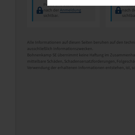
Preise und Bestände
Preise
nach der
Anmeldung
nach d
sichtbar.
sichtba
Alle Informationen auf diesen Seiten beruhen auf den techni
ausschließlich Informationszwecken.
Bohnenkamp SE übernimmt keine Haftung im Zusammenhang m
mittelbare Schäden, Schadensersatzforderungen, Folgeschäd
Verwendung der erhaltenen Informationen entstehen, ist, sow