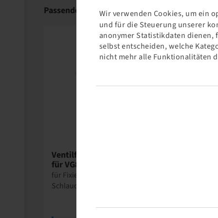
Passende Produkte
Wir verwenden Cookies, um ein op
und für die Steuerung unserer ko
anonymer Statistikdaten dienen, 
selbst entscheiden, welche Katego
nicht mehr alle Funktionalitäten 
Reinheimer
Re
Ventilfänger 200 mm lang
Talkum 50
für VG8 Ventilgewinde
Gleitmittel f
für Fixierung des Ventils bei
Schlauchmo
Schlauchmontage