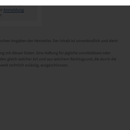
 und Bestände
er
Anmeldung
r.
schen Angaben der Hersteller. Der Inhalt ist unverbindlich und dient
it diesen Daten. Eine Haftung für jegliche unmittelbare oder
en gleich welcher Art und aus welchem Rechtsgrund, die durch die
eit rechtlich zulässig, ausgeschlossen.