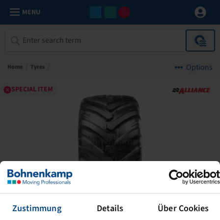
MENU
Options
Home
/
Tyres
/
SPECIAL ITEM
Zustimmung
Details
Über Cookies