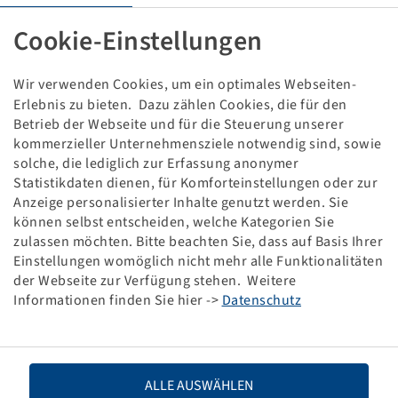
Cookie-Einstellungen
Damage pattern:
Dismounted
Wir verwenden Cookies, um ein optimales Webseiten-
This item is a discounted special product and only
Erlebnis zu bieten. Dazu zählen Cookies, die für den
available in the specified quantity.
Betrieb der Webseite und für die Steuerung unserer
kommerzieller Unternehmensziele notwendig sind, sowie
solche, die lediglich zur Erfassung anonymer
Price and stock visible after
.
Login
Statistikdaten dienen, für Komforteinstellungen oder zur
Anzeige personalisierter Inhalte genutzt werden. Sie
können selbst entscheiden, welche Kategorien Sie
zulassen möchten. Bitte beachten Sie, dass auf Basis Ihrer
Technical Details
Einstellungen womöglich nicht mehr alle Funktionalitäten
der Webseite zur Verfügung stehen. Weitere
Informationen finden Sie hier ->
Datenschutz
Item number
10000342
Tyre size
650 / 65 - 38
ALLE AUSWÄHLEN