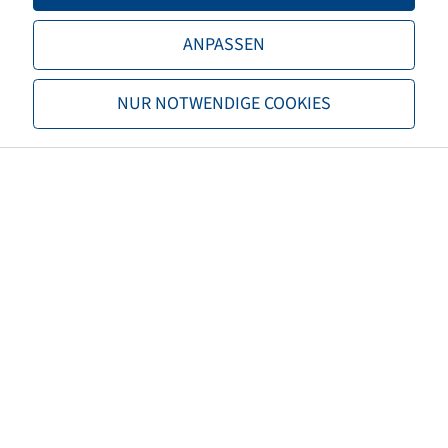
LI / SI, PR
179 A2 / 171 A8, 16 PR
ANPASSEN
Load capacity 1
7750 / 10
Load capacity 2
6150 / 40
NUR NOTWENDIGE COOKIES
TL/TT
TL
Brand
Alliance
Tread
Forestar 342
Special item category
Disassambled
Damage profile
Dismounted
EAN
4040658102387