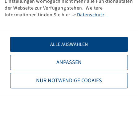
Einstellungen womöglich nicht mehr alle Funktionalitäten
Alligator, schwarz, Kunststoff
der Webseite zur Verfügung stehen. Weitere
Informationen finden Sie hier ->
Datenschutz
ALLE AUSWÄHLEN
Price and stock visible after
Login
ANPASSEN
Alligator
.
NUR NOTWENDIGE COOKIES
PKW-Ventil, TR 414 snap in
Gummiventil, gerade, 49 mm lang, V2-
03-2
für Ventilloch Ø 11.3 mm, max. 4 bar,
Alligator