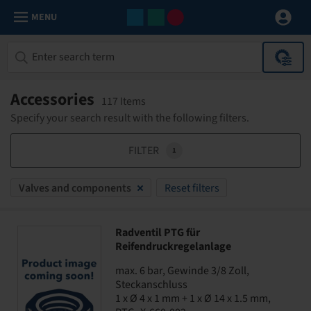
MENU
Accessories
117 Items
Specify your search result with the following filters.
FILTER
1
Valves and components
Reset filters
Radventil PTG für
Reifendruckregelanlage
max. 6 bar, Gewinde 3/8 Zoll,
Steckanschluss
1 x Ø 4 x 1 mm + 1 x Ø 14 x 1.5 mm,