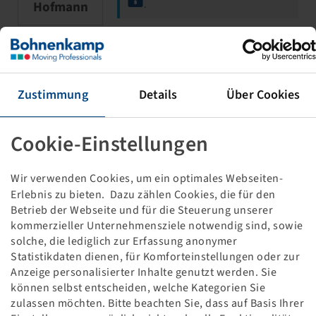
Hofmann
.
Ventillochstopfen
für Ventilloch 15.7 mm, Höhe 20.5mm,
Zustimmung
Details
Über Cookies
Breite 19mm
Messing, für PKW, LKW, TRAKTOR,
Alligator
Cookie-Einstellungen
Wir verwenden Cookies, um ein optimales Webseiten-
Erlebnis zu bieten. Dazu zählen Cookies, die für den
Betrieb der Webseite und für die Steuerung unserer
Price and stock visible after
Login
kommerzieller Unternehmensziele notwendig sind, sowie
Alligator
.
solche, die lediglich zur Erfassung anonymer
Statistikdaten dienen, für Komforteinstellungen oder zur
Anzeige personalisierter Inhalte genutzt werden. Sie
können selbst entscheiden, welche Kategorien Sie
Rückschlag Ventilkappe DS-P
zulassen möchten. Bitte beachten Sie, dass auf Basis Ihrer