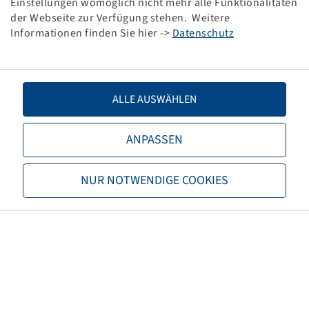
Einstellungen womöglich nicht mehr alle Funktionalitäten
V3.02.6
der Webseite zur Verfügung stehen. Weitere
200 / 75 R 9, BKT LM-81
Informationen finden Sie hier ->
Datenschutz
ALLE AUSWÄHLEN
Price and stock visible after
Login
ANPASSEN
.
NUR NOTWENDIGE COOKIES
DICHTWULSTBAND TSF T 225 / 75 R
10
V3.02.18
225 / 75 R 10, BKT LM-81