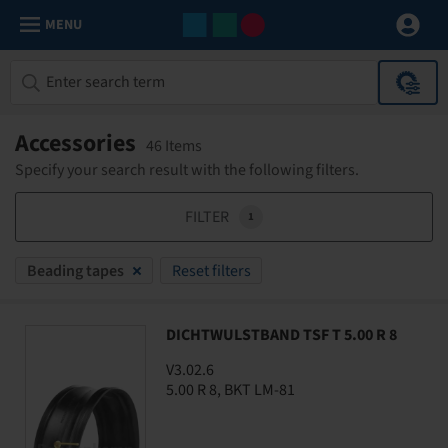
MENU
Accessories
46 Items
Specify your search result with the following filters.
FILTER
1
Beading tapes
Reset filters
DICHTWULSTBAND TSF T 5.00 R 8
V3.02.6
5.00 R 8, BKT LM-81