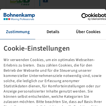
.
DICHTWULSTBAND TSF T 6.00 R 9
V3.02.6
Zustimmung
Details
Über Cookies
6.00 R 9, BKT LM-81
Cookie-Einstellungen
Wir verwenden Cookies, um ein optimales Webseiten-
Erlebnis zu bieten. Dazu zählen Cookies, die für den
Betrieb der Webseite und für die Steuerung unserer
Price and stock visible after
Login
kommerzieller Unternehmensziele notwendig sind, sowie
.
solche, die lediglich zur Erfassung anonymer
Statistikdaten dienen, für Komforteinstellungen oder zur
Anzeige personalisierter Inhalte genutzt werden. Sie
können selbst entscheiden, welche Kategorien Sie
DICHTWULSTBAND TSF T 200 / 75 R 9
zulassen möchten. Bitte beachten Sie, dass auf Basis Ihrer