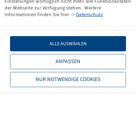
Einstellungen womöglich nicht mehr alle Funktionalitäten
Fork assembly, Roller bearing,
der Webseite zur Verfügung stehen. Weitere
25x75/75
200 kg - 10 km/h, Silver RAL9006
Informationen finden Sie hier ->
Datenschutz
ALLE AUSWÄHLEN
Price and stock visible after
Login
ANPASSEN
Knochenmuß
.
NUR NOTWENDIGE COOKIES
Rim 2.10 - 4, steel
Fork assembly, Ball bearing, 20x50/50
400 kg - 16 km/h, Silver RAL9006