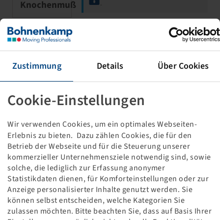
Knochenmuß
.
Rim 2.10 x 4, steel
Fork assembly, Roller bearing,
Zustimmung
Details
Über Cookies
20x75/75
200 kg - 10 km/h, Silver RAL9006
Cookie-Einstellungen
Wir verwenden Cookies, um ein optimales Webseiten-
Erlebnis zu bieten. Dazu zählen Cookies, die für den
Betrieb der Webseite und für die Steuerung unserer
Price and stock visible after
Login
kommerzieller Unternehmensziele notwendig sind, sowie
Knochenmuß
.
solche, die lediglich zur Erfassung anonymer
Statistikdaten dienen, für Komforteinstellungen oder zur
Anzeige personalisierter Inhalte genutzt werden. Sie
können selbst entscheiden, welche Kategorien Sie
Rim 2.10 x 4, steel
zulassen möchten. Bitte beachten Sie, dass auf Basis Ihrer