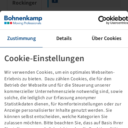
Rockinger
.
Feder für K 80
Zustimmung
Details
Über Cookies
Cookie-Einstellungen
Wir verwenden Cookies, um ein optimales Webseiten-
Erlebnis zu bieten. Dazu zählen Cookies, die für den
Betrieb der Webseite und für die Steuerung unserer
Price and stock visible after
Login
kommerzieller Unternehmensziele notwendig sind, sowie
Penta
.
solche, die lediglich zur Erfassung anonymer
Statistikdaten dienen, für Komforteinstellungen oder zur
Anzeige personalisierter Inhalte genutzt werden. Sie
können selbst entscheiden, welche Kategorien Sie
ABSCHLEPPKUPPLUNG MANUELL
zulassen möchten. Bitte beachten Sie, dass auf Basis Ihrer