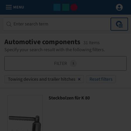
MENU
Automotive components
31 Items
Specify your search result with the following filters.
FILTER
1
Towing devices and trailer hitches
Reset filters
Steckbolzen für K 80