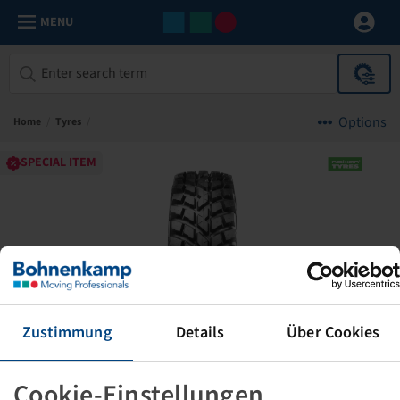
MENU
Options
Home
/
Tyres
/
SPECIAL ITEM
Zustimmung
Details
Über Cookies
Cookie-Einstellungen