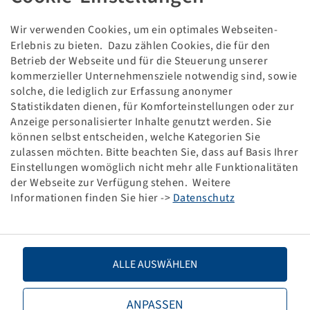
Wir verwenden Cookies, um ein optimales Webseiten-
Erlebnis zu bieten. Dazu zählen Cookies, die für den
This item is a discounted special product and only
Betrieb der Webseite und für die Steuerung unserer
available in the specified quantity.
kommerzieller Unternehmensziele notwendig sind, sowie
solche, die lediglich zur Erfassung anonymer
Statistikdaten dienen, für Komforteinstellungen oder zur
Price and stock visible after
.
Login
Anzeige personalisierter Inhalte genutzt werden. Sie
können selbst entscheiden, welche Kategorien Sie
zulassen möchten. Bitte beachten Sie, dass auf Basis Ihrer
Einstellungen womöglich nicht mehr alle Funktionalitäten
Technical Details
der Webseite zur Verfügung stehen. Weitere
Informationen finden Sie hier ->
Datenschutz
Item number
10000056
Tyre size
440 / 80 R 24
ALLE AUSWÄHLEN
LI / SI, PR
154 A8 / 146 D
ANPASSEN