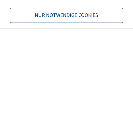
Load capacity 1
3750 / 40
NUR NOTWENDIGE COOKIES
Load capacity 2
3000 / 65
TL/TT
TL
Brand
Nokian
Tread
TRI 2
Special item category
DOT
EAN
4040658099533
3PMSF
no
Tyre colour
Black