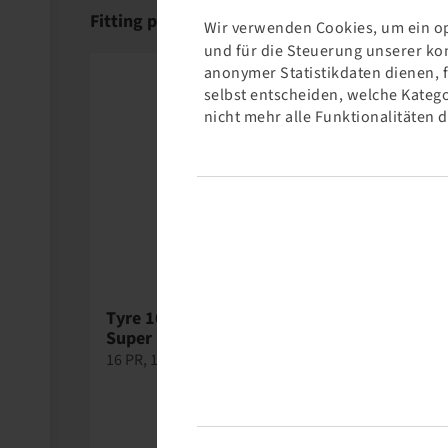
Fitting products
Wir verwenden Cookies, um ein op
und für die Steuerung unserer ko
anonymer Statistikdaten dienen, 
selbst entscheiden, welche Katego
nicht mehr alle Funktionalitäten 
Tyre 10.00 - 20, EM 936
Rim 7.5 - 
Super
8/221/275, 
16 PR, 146 B, TT, E2
+153