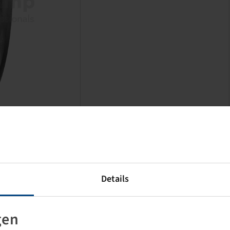
Price and stock visible after
Login
.
Details
gen