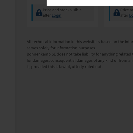
Price and stock visible
Price a
after
Login
.
after
Lo
All technical information in this website is based on the i
serves solely for information purposes.
Bohnenkamp SE does not take liability for anything related t
for damages, consequential damages of any kind or from any
is, provided this is lawful, utterly ruled out.