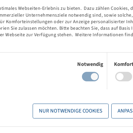
timales Webseiten-Erlebnis zu bieten. Dazu zählen Cookies, di
mmerzieller Unternehmensziele notwendig sind, sowie solche, d
für Komforteinstellungen oder zur Anzeige personalisierter In
rien Sie zulassen möchten. Bitte beachten Sie, dass auf Basis
der Webseite zur Verfügung stehen. Weitere Informationen find
Einwilligungsauswahl
Notwendig
Komfor
Jantsa
Jantsa
20, two-part
Rim 7.5 - 20, two-part
B3, Ø27mm, ET
10/281/335, B3, Ø27mm, ET
+153
NUR NOTWENDIGE COOKIES
ANPAS