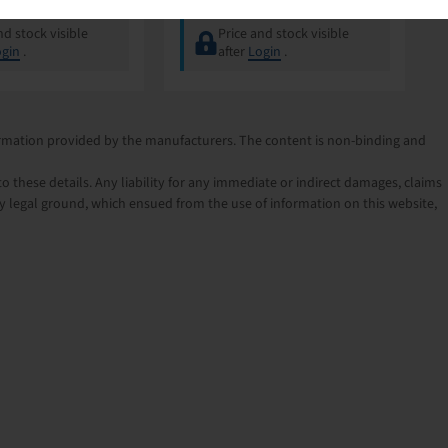
nd stock visible
Price and stock visible
gin
.
after
Login
.
nformation provided by the manufacturers. The content is non-binding and
o these details. Any liability for any immediate or indirect damages, claims
 legal ground, which ensued from the use of information on this website,