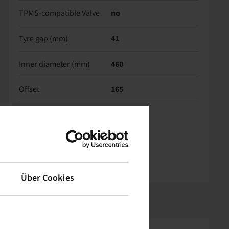
TPMS-compatible Valve
no
Tyre gap (mm)
41
Inner diameter (mm)
460
Offset
165
Über Cookies