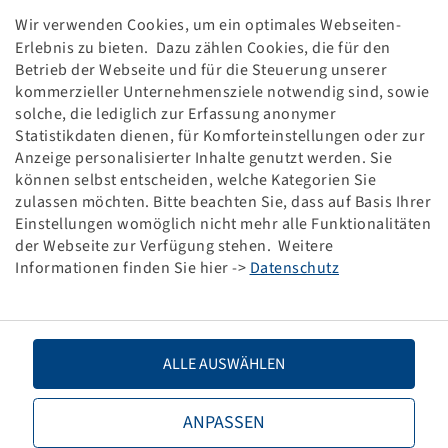
Agrar-Felgenventil, TR 415 snap in
Wir verwenden Cookies, um ein optimales Webseiten-
Gummiventil, gerade, 43 mm lang
Erlebnis zu bieten. Dazu zählen Cookies, die für den
für Ventilloch Ø 15.7 mm, max. 4.5 bar, V2-03-3
Betrieb der Webseite und für die Steuerung unserer
Packaging unit: 100 items
kommerzieller Unternehmensziele notwendig sind, sowie
solche, die lediglich zur Erfassung anonymer
Price and stock visible after
.
Login
Statistikdaten dienen, für Komforteinstellungen oder zur
Anzeige personalisierter Inhalte genutzt werden. Sie
können selbst entscheiden, welche Kategorien Sie
zulassen möchten. Bitte beachten Sie, dass auf Basis Ihrer
Technical Details
Einstellungen womöglich nicht mehr alle Funktionalitäten
der Webseite zur Verfügung stehen. Weitere
Informationen finden Sie hier ->
Datenschutz
Item number
47200570
Base unit code
STCK
ALLE AUSWÄHLEN
Maximum air pressure (bar)
4,50
ANPASSEN
Valve model
Rubber valve