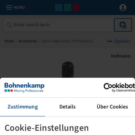
MENU
Options
Home
/
Accessories
/
Agrar-Felgenventil, TR 415 snap in
Hofmann
Zustimmung
Details
Über Cookies
Cookie-Einstellungen