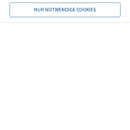
NUR NOTWENDIGE COOKIES
Valve designation ETRTO
V2.03.3
Valve length (mm)
430
Valve hole diameter (mm)
157
Valve angle (°)
gerade
TPMS-compatible Valve
no
Fitting products