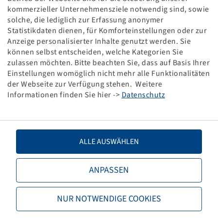
Kunststoffplättchen (16 Stck)
kommerzieller Unternehmensziele notwendig sind, sowie
Für Standard Spannbacken
solche, die lediglich zur Erfassung anonymer
Statistikdaten dienen, für Komforteinstellungen oder zur
Packaging unit: 16 items
Anzeige personalisierter Inhalte genutzt werden. Sie
können selbst entscheiden, welche Kategorien Sie
Price and stock visible after
.
Login
zulassen möchten. Bitte beachten Sie, dass auf Basis Ihrer
Einstellungen womöglich nicht mehr alle Funktionalitäten
der Webseite zur Verfügung stehen. Weitere
Informationen finden Sie hier ->
Datenschutz
Technical Details
Kunststoffplättchen für
Designation
ALLE AUSWÄHLEN
Schonbacken (16 Stck)
Item number
10001208
ANPASSEN
Base unit code
PAK.
NUR NOTWENDIGE COOKIES
TPMS-compatible Valve
no