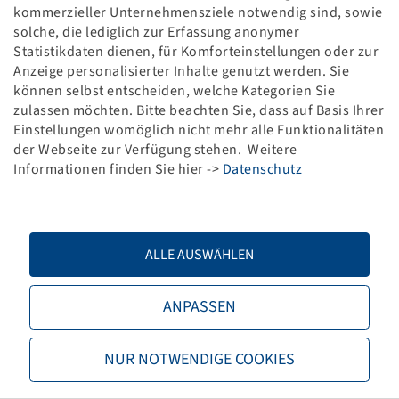
Fettkreide gelb / Reifenmarker
kommerzieller Unternehmensziele notwendig sind, sowie
1 Paket = 12 stück
solche, die lediglich zur Erfassung anonymer
Statistikdaten dienen, für Komforteinstellungen oder zur
Packaging unit: 1 items
Anzeige personalisierter Inhalte genutzt werden. Sie
können selbst entscheiden, welche Kategorien Sie
zulassen möchten. Bitte beachten Sie, dass auf Basis Ihrer
Price and stock visible after
.
Login
Einstellungen womöglich nicht mehr alle Funktionalitäten
der Webseite zur Verfügung stehen. Weitere
Informationen finden Sie hier ->
Datenschutz
Technical Details
ALLE AUSWÄHLEN
Item number
47200700
Base unit code
PAK.
ANPASSEN
TPMS-compatible Valve
no
NUR NOTWENDIGE COOKIES