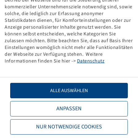
kommerzieller Unternehmensziele notwendig sind, sowie
ROCK.-KUPPLUNGSSYSTEM RO 80 KS
solche, die lediglich zur Erfassung anonymer
ANHÄNGERKUPPL. M. FAHRSTUHLLAGER
Statistikdaten dienen, für Komforteinstellungen oder zur
TYP 825 A 3000 C SPURWEITE 330MM
Anzeige personalisierter Inhalte genutzt werden. Sie
können selbst entscheiden, welche Kategorien Sie
This item is only available in the specified quantity
zulassen möchten. Bitte beachten Sie, dass auf Basis Ihrer
and will not become available again.
Einstellungen womöglich nicht mehr alle Funktionalitäten
der Webseite zur Verfügung stehen. Weitere
Informationen finden Sie hier ->
Datenschutz
Price and stock visible after
.
Login
ALLE AUSWÄHLEN
Technical Details
ANPASSEN
Item number
44802075
NUR NOTWENDIGE COOKIES
Brand
Rockinger