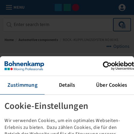
MENU
Home
/
Automotive components
/
ROCK.-KUPPLUNGSSYSTEM RO 80 KS
Options
Rockinger
Zustimmung
Details
Über Cookies
Cookie-Einstellungen
Wir verwenden Cookies, um ein optimales Webseiten-
Erlebnis zu bieten. Dazu zählen Cookies, die für den
Betrieb der Webseite und für die Steuerung unserer