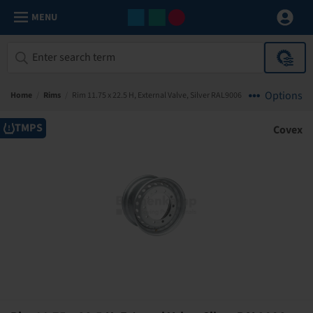
MENU
Options
Home
/
Rims
/
Rim 11.75 x 22.5 H, External Valve, Silver RAL9006
TMPS
Covex