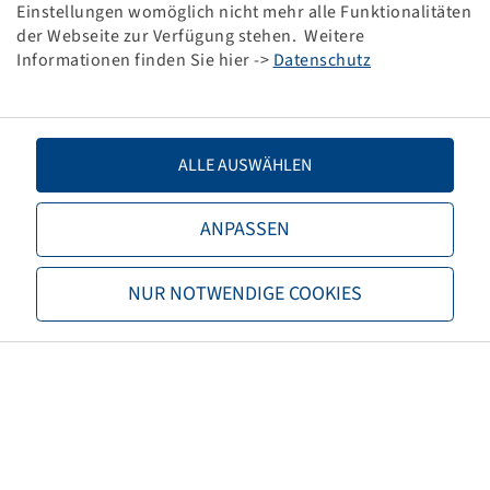
Einstellungen womöglich nicht mehr alle Funktionalitäten
Rim connection
10/281/335
der Webseite zur Verfügung stehen. Weitere
Informationen finden Sie hier ->
Datenschutz
Model of bolt holes
M22
Offset
120
ALLE AUSWÄHLEN
Rim colour
Silver
ANPASSEN
Brand
Covex
NUR NOTWENDIGE COOKIES
EAN
4040658102660
Load capacity of rim 1 (kg)
5000
Speed Rims 1 (km/h)
130
Maximum speed (km/h)
130