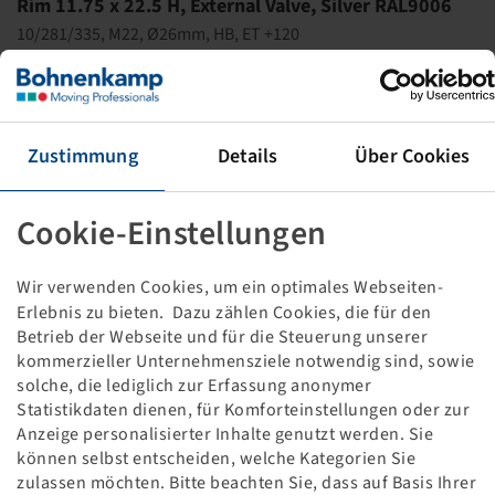
Rim 11.75 x 22.5 H, External Valve, Silver RAL9006
10/281/335, M22, Ø26mm, HB, ET +120
5000 kg - 130 km/h, inkl. TPMS-Ventil
Packaging unit: 12 items
This item is only available in the specified quantity
Zustimmung
Details
Über Cookies
and will not become available again.
Cookie-Einstellungen
Price and stock visible after
.
Login
Wir verwenden Cookies, um ein optimales Webseiten-
Erlebnis zu bieten. Dazu zählen Cookies, die für den
Betrieb der Webseite und für die Steuerung unserer
Technical Details
kommerzieller Unternehmensziele notwendig sind, sowie
solche, die lediglich zur Erfassung anonymer
Item number
10000372
Statistikdaten dienen, für Komforteinstellungen oder zur
Anzeige personalisierter Inhalte genutzt werden. Sie
können selbst entscheiden, welche Kategorien Sie
Rim size
11.75 x 22.5 H
zulassen möchten. Bitte beachten Sie, dass auf Basis Ihrer