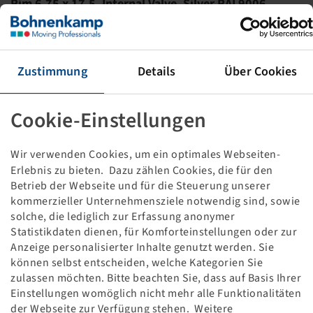
Rim 6.75 x 17.5, Internal Valve, Silver RAL9006
10/176/225, B33, Ø26mm, BHC, ET +130, HMA 141
2750 kg - 100 km/h, incl. valve
Packaging unit: 24 items
Zustimmung
Details
Über Cookies
This item is only available in the specified quantity
and will not become available again.
Cookie-Einstellungen
Price and stock visible after
.
Login
Wir verwenden Cookies, um ein optimales Webseiten-
Erlebnis zu bieten. Dazu zählen Cookies, die für den
Betrieb der Webseite und für die Steuerung unserer
kommerzieller Unternehmensziele notwendig sind, sowie
Technical Details
solche, die lediglich zur Erfassung anonymer
Statistikdaten dienen, für Komforteinstellungen oder zur
Anzeige personalisierter Inhalte genutzt werden. Sie
Item number
10001103
können selbst entscheiden, welche Kategorien Sie
zulassen möchten. Bitte beachten Sie, dass auf Basis Ihrer
Rim size
6.75 x 17.5
Einstellungen womöglich nicht mehr alle Funktionalitäten
der Webseite zur Verfügung stehen. Weitere