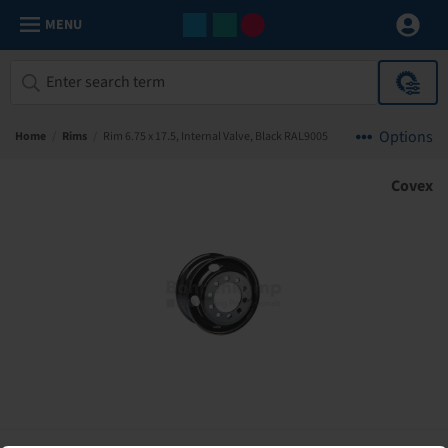
MENU
Options
Home
/
Rims
/
Rim 6.75 x 17.5, Internal Valve, Black RAL9005
Covex