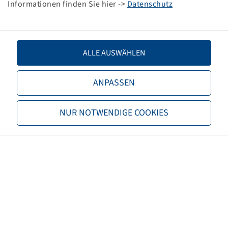
Informationen finden Sie hier ->
Datenschutz
Offset
130
Half centre distance (HMA) (mm)
143
ALLE AUSWÄHLEN
Rim colour
Black
ANPASSEN
Brand
Covex
NUR NOTWENDIGE COOKIES
EAN
4040658109331
Load capacity of rim 1 (kg)
2750
Speed Rims 1 (km/h)
100
Maximum speed (km/h)
100
Type of drive
Driven & Towed axle