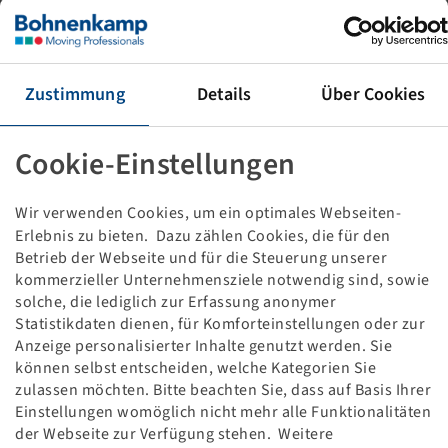
Rim 6.75 x 17.5, Internal Valve, Black RAL9005
Packaging unit: 24 items
Zustimmung
Details
Über Cookies
Price and stock visible after
.
Login
Cookie-Einstellungen
Wir verwenden Cookies, um ein optimales Webseiten-
Technical Details
Erlebnis zu bieten. Dazu zählen Cookies, die für den
Betrieb der Webseite und für die Steuerung unserer
kommerzieller Unternehmensziele notwendig sind, sowie
Item number
10001112
solche, die lediglich zur Erfassung anonymer
Statistikdaten dienen, für Komforteinstellungen oder zur
Rim size
6.75 x 17.5
Anzeige personalisierter Inhalte genutzt werden. Sie
können selbst entscheiden, welche Kategorien Sie
Rim connection
10/176/225
zulassen möchten. Bitte beachten Sie, dass auf Basis Ihrer
Einstellungen womöglich nicht mehr alle Funktionalitäten
der Webseite zur Verfügung stehen. Weitere
Model of bolt holes
B33