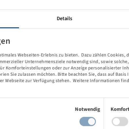
Details
gen
timales Webseiten-Erlebnis zu bieten. Dazu zählen Cookies, di
mmerzieller Unternehmensziele notwendig sind, sowie solche, d
für Komforteinstellungen oder zur Anzeige personalisierter In
rien Sie zulassen möchten. Bitte beachten Sie, dass auf Basis
der Webseite zur Verfügung stehen. Weitere Informationen find
Price and stock visible after
Login
.
Einwilligungsauswahl
Notwendig
Komfor