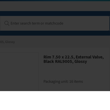
005, Glossy
Rim 7.50 x 22.5, External Valve,
Black RAL9005, Glossy
Packaging unit: 16 items