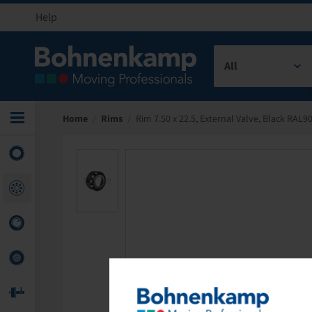
Help
All
Home
/
Rims
/
Rim 7.50 x 22.5, External Valve, Black RAL9