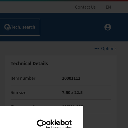
Contact Us
EN
Options
Technical Details
Item number
10001111
Rim size
7.50 x 22.5
Rim connection
10/281/335
Model of bolt holes
M22