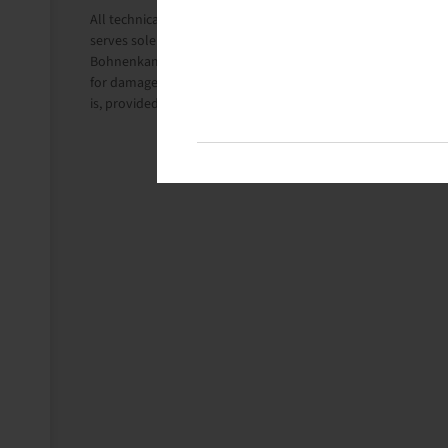
All technical information in this website is based on the i
serves solely for information purposes.
Bohnenkamp SE does not take liability for anything related t
for damages, consequential damages of any kind or from any
is, provided this is lawful, utterly ruled out.