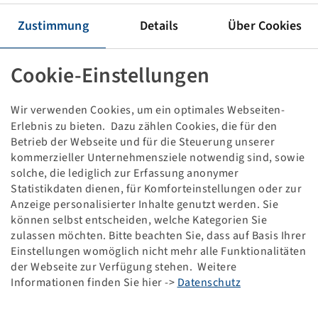
Rim 13.00 x 15.5
6/161/205, A2, Ø21.5mm, ET -15, VSH
Zustimmung
Details
Über Cookies
4500/3750 kg - 25/40 km/h, Silver RAL9006
Packaging unit: 18 items
Cookie-Einstellungen
Price and stock visible after
.
Login
Wir verwenden Cookies, um ein optimales Webseiten-
Erlebnis zu bieten. Dazu zählen Cookies, die für den
Betrieb der Webseite und für die Steuerung unserer
kommerzieller Unternehmensziele notwendig sind, sowie
Technical Details
solche, die lediglich zur Erfassung anonymer
Statistikdaten dienen, für Komforteinstellungen oder zur
Item number
10000755
Anzeige personalisierter Inhalte genutzt werden. Sie
können selbst entscheiden, welche Kategorien Sie
zulassen möchten. Bitte beachten Sie, dass auf Basis Ihrer
Rim size
13.00 x 15.5
Einstellungen womöglich nicht mehr alle Funktionalitäten
der Webseite zur Verfügung stehen. Weitere
Rim connection
6/161/205
Informationen finden Sie hier ->
Datenschutz
Model of bolt holes
A2