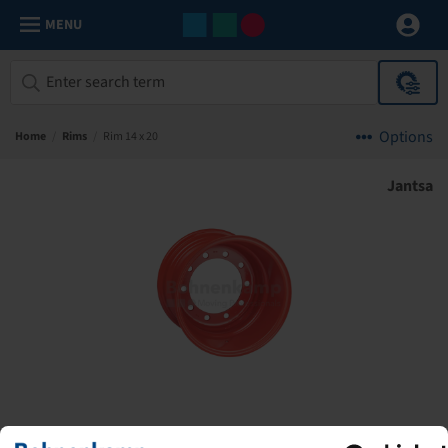
MENU
Options
Home
/
Rims
/
Rim 14 x 20
Jantsa