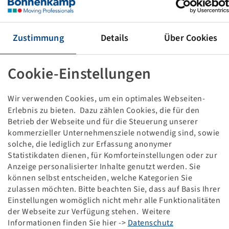
Rim 14 x 20
10/281/335, B3, Ø27mm, ET -100
5050/4250 kg - 25/40 km/h, Red RAL3000
Zustimmung
Details
Über Cookies
Packaging unit: 12 items
Price and stock visible after
.
Login
Cookie-Einstellungen
Wir verwenden Cookies, um ein optimales Webseiten-
Erlebnis zu bieten. Dazu zählen Cookies, die für den
Technical Details
Betrieb der Webseite und für die Steuerung unserer
kommerzieller Unternehmensziele notwendig sind, sowie
solche, die lediglich zur Erfassung anonymer
Item number
10000827
Statistikdaten dienen, für Komforteinstellungen oder zur
Anzeige personalisierter Inhalte genutzt werden. Sie
Rim size
14 x 20
können selbst entscheiden, welche Kategorien Sie
zulassen möchten. Bitte beachten Sie, dass auf Basis Ihrer
Rim connection
10/281/335
Einstellungen womöglich nicht mehr alle Funktionalitäten
der Webseite zur Verfügung stehen. Weitere
Informationen finden Sie hier ->
Datenschutz
Model of bolt holes
B3