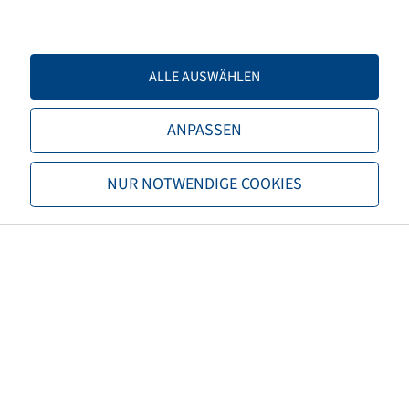
Offset
-100
ALLE AUSWÄHLEN
Rim colour
Red
Brand
Jantsa
ANPASSEN
EAN
4040658107245
NUR NOTWENDIGE COOKIES
Load capacity of rim 1 (kg)
5050
Speed Rims 1 (km/h)
25
Load capacity of rim 2 (kg)
4250
Speed Rims 2 (km/h)
40
Maximum speed (km/h)
40