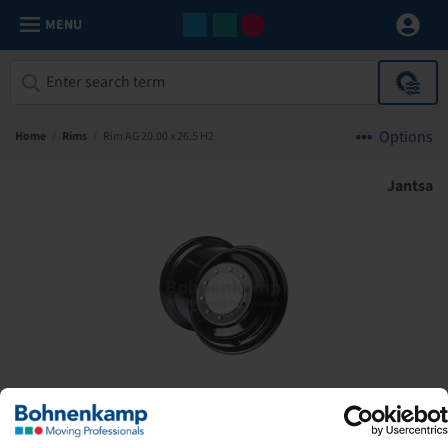
MENU
Options
Home
/
Rims
/
Rim AG 20.00 x 26.5 H2
Jantsa