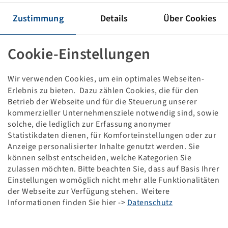
Rim AG 20.00 x 26.5 H2
10/281/335, B3, Ø27mm, ET +30, VSH
Zustimmung
Details
Über Cookies
10200/7500 kg - 40/65 km/h, Black RAL9005
Packaging unit: 8 items
Cookie-Einstellungen
Price and stock visible after
.
Login
Wir verwenden Cookies, um ein optimales Webseiten-
Erlebnis zu bieten. Dazu zählen Cookies, die für den
Betrieb der Webseite und für die Steuerung unserer
kommerzieller Unternehmensziele notwendig sind, sowie
Technical Details
solche, die lediglich zur Erfassung anonymer
Statistikdaten dienen, für Komforteinstellungen oder zur
Item number
10000084
Anzeige personalisierter Inhalte genutzt werden. Sie
können selbst entscheiden, welche Kategorien Sie
zulassen möchten. Bitte beachten Sie, dass auf Basis Ihrer
Rim size
AG 20.00 x 26.5 H2
Einstellungen womöglich nicht mehr alle Funktionalitäten
der Webseite zur Verfügung stehen. Weitere
Rim connection
10/281/335
Informationen finden Sie hier ->
Datenschutz
Model of bolt holes
B3