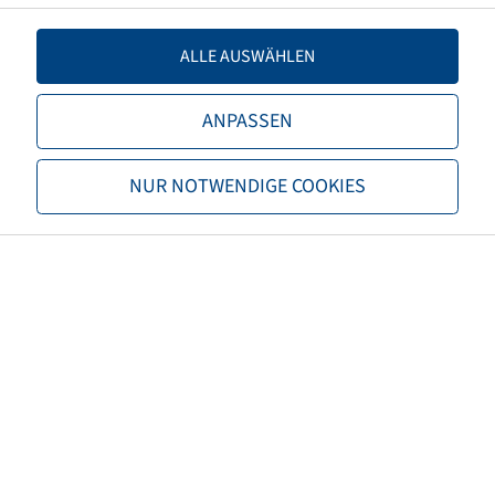
Offset
-50
ALLE AUSWÄHLEN
Rim colour
Silver
ANPASSEN
Brand
Jantsa
NUR NOTWENDIGE COOKIES
EAN
4040658111310
Load capacity of rim 1 (kg)
10550
Speed Rims 1 (km/h)
40
Load capacity of rim 2 (kg)
7750
Speed Rims 2 (km/h)
65
Maximum speed (km/h)
65