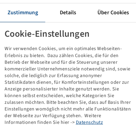
Rim AG 24.00 x 26.5 H2
8/221/275, A2, Ø21.5mm, ET -50, VSH
Zustimmung
Details
Über Cookies
10550/7750 kg - 40/65 km/h, Silver RAL9006
Packaging unit: 8 items
Cookie-Einstellungen
Price and stock visible after
.
Login
Wir verwenden Cookies, um ein optimales Webseiten-
Erlebnis zu bieten. Dazu zählen Cookies, die für den
Betrieb der Webseite und für die Steuerung unserer
Technical Details
kommerzieller Unternehmensziele notwendig sind, sowie
solche, die lediglich zur Erfassung anonymer
Statistikdaten dienen, für Komforteinstellungen oder zur
Item number
10001332
Anzeige personalisierter Inhalte genutzt werden. Sie
können selbst entscheiden, welche Kategorien Sie
Rim size
AG 24.00 x 26.5 H2
zulassen möchten. Bitte beachten Sie, dass auf Basis Ihrer
Einstellungen womöglich nicht mehr alle Funktionalitäten
der Webseite zur Verfügung stehen. Weitere
Rim connection
8/221/275
Informationen finden Sie hier ->
Datenschutz
Model of bolt holes
A2