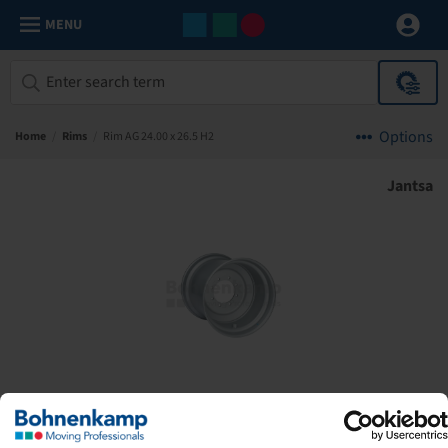
MENU
Options
Home
/
Rims
/
Rim AG 24.00 x 26.5 H2
Jantsa