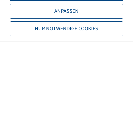
Shaft diameter (mm)
25
ANPASSEN
Mounting length (mm)
75
NUR NOTWENDIGE COOKIES
Hub length (mm)
75
Rim colour
Silver
Brand
Knochenmuß
EAN
4040658026263
Load capacity of rim 1 (kg)
200
Speed Rims 1 (km/h)
10
Maximum speed (km/h)
10