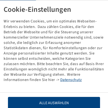
Rim 2.10 x 4, steel
Cookie-Einstellungen
Fork assembly, Roller bearing, 25x75/75
200 kg - 10 km/h, Silver RAL9006
Wir verwenden Cookies, um ein optimales Webseiten-
Price and stock visible after
.
Login
Erlebnis zu bieten. Dazu zählen Cookies, die für den
Betrieb der Webseite und für die Steuerung unserer
kommerzieller Unternehmensziele notwendig sind, sowie
solche, die lediglich zur Erfassung anonymer
Statistikdaten dienen, für Komforteinstellungen oder zur
Technical Details
Anzeige personalisierter Inhalte genutzt werden. Sie
können selbst entscheiden, welche Kategorien Sie
Item number
30495060
zulassen möchten. Bitte beachten Sie, dass auf Basis Ihrer
Einstellungen womöglich nicht mehr alle Funktionalitäten
der Webseite zur Verfügung stehen. Weitere
Rim size
2.10 x 4
Informationen finden Sie hier ->
Datenschutz
Hub design
Fork assembly
Type of bearing
Roller bearing
ALLE AUSWÄHLEN