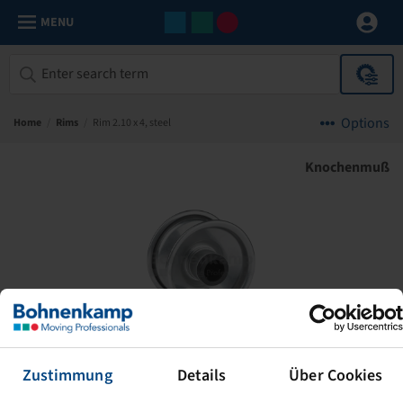
MENU
Options
Home
/
Rims
/
Rim 2.10 x 4, steel
Knochenmuß
Zustimmung
Details
Über Cookies